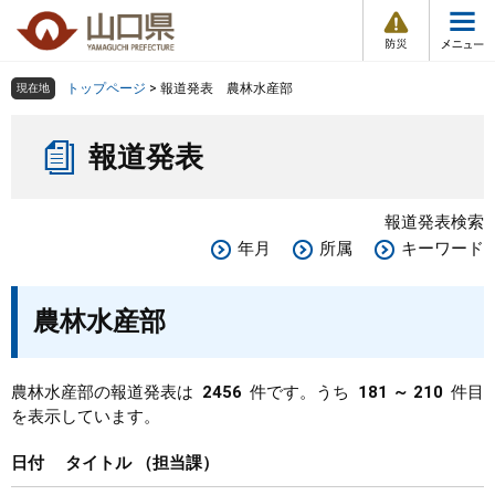
防
ペ
メ
災
ー
ニ
・
メ
災
ジ
ュ
害
ニ
の
ー
組織で探す
情
トップページ
>
報道発表 農林水産部
現在地
ュ
報
先
を
ー
本
頭
飛
Other Languages
お気に入り
ページ番号検索
報道発表
文
で
ば
す
し
検索の仕方
組織で探す
サイトマップで探す
。
て
報道発表検索
本
トップページ
年月
所属
キーワード
文
へ
くらし・環境
農林水産部
健康・福祉
農林水産部の報道発表は
2456
件です。うち
181 ～ 210
件目
を表示しています。
教育・文化・スポーツ
日付
タイトル
担当課
しごと・産業・観光