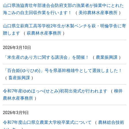
山口県漁協青壮年部連合会防府支部の漁業者が操業中にとれた
海ごみの自主回収作業を行います！
美祢農林水産事務所
山口県立萩商工高等学校2年生が木製ベンチを萩・明倫学舎に寄
贈します
萩農林水産事務所
2026年3月10日
「米生産のあり方に関する講演会」を開催！
農業振興課
「百合姫(ゆりひめ)」号を県基幹種雄牛として選抜しました！
畜産振興課
令和7年産ゆめほっぺ(せとみ)初荷出発式が行われます
柳井
農林水産事務所
2026年3月9日
令和7年度山口県立農業大学校卒業式について
農林総合技術