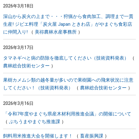
2026年3月18日
まちづくり
深山から炭火の上まで・・・狩猟から食肉加工、調理まで一貫
生産! ジビエ料理「炭火屋 Japan ときわ店」がやまぐち食彩店
県政情報
に仲間入り!
美祢農林水産事務所
2026年3月17日
タマネギべと病の防除を徹底してください（技術資料発表）
農林総合技術センター
果樹カメムシ類の越冬量が多いので果樹園への飛来状況に注意
してください！（技術資料発表）
農林総合技術センター
2026年3月16日
「令和7年度やまぐち県産木材利用推進会議」の開催について
ぶちうまやまぐち推進課
飼料用米推進大会を開催します！
畜産振興課