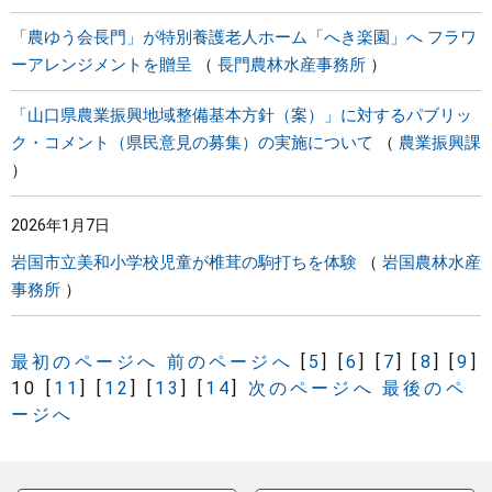
「農ゆう会長門」が特別養護老人ホーム「へき楽園」へ フラワ
ーアレンジメントを贈呈
長門農林水産事務所
「山口県農業振興地域整備基本方針（案）」に対するパブリッ
ク・コメント（県民意見の募集）の実施について
農業振興課
2026年1月7日
岩国市立美和小学校児童が椎茸の駒打ちを体験
岩国農林水産
事務所
最初のページへ
前のページへ
[
5
]
[
6
]
[
7
]
[
8
]
[
9
]
10
[
11
]
[
12
]
[
13
]
[
14
]
次のページへ
最後のペ
ージへ