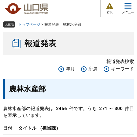
防
ペ
メ
災
ー
ニ
・
メ
災
ジ
ュ
害
ニ
の
ー
組織で探す
情
トップページ
>
報道発表 農林水産部
現在地
ュ
報
先
を
ー
本
頭
飛
Other Languages
お気に入り
ページ番号検索
報道発表
文
で
ば
す
し
検索の仕方
組織で探す
サイトマップで探す
。
て
報道発表検索
本
トップページ
年月
所属
キーワード
文
へ
くらし・環境
農林水産部
健康・福祉
農林水産部の報道発表は
2456
件です。うち
271 ～ 300
件目
を表示しています。
教育・文化・スポーツ
日付
タイトル
担当課
しごと・産業・観光