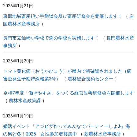
2026年1月21日
まちづくり
東部地域畜産担い手懇談会及び畜産研修会を開催します！
岩
国農林水産事務所
県政情報
長門市立仙崎小学校で森の学校を実施します！
長門農林水産
事務所
2026年1月20日
トマト黄化病（おうかびょう）が県内で初確認されました（病
害虫発生予察特殊報第3号）
農林総合技術センター
令和7年度「働きやすさ」をつくる経営改善研修会を開催します
農林水産政策課
2026年1月19日
婚活イベント「アジピザ作ってみんなでパーティーしよ♪」海
の男と冬！2025 女性参加者募集中
萩農林水産事務所