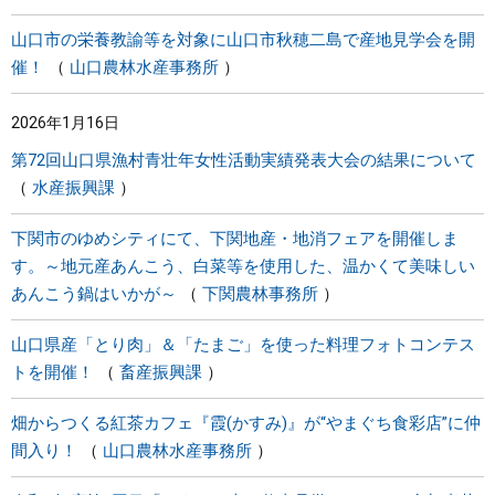
山口市の栄養教諭等を対象に山口市秋穂二島で産地見学会を開
催！
山口農林水産事務所
2026年1月16日
第72回山口県漁村青壮年女性活動実績発表大会の結果について
水産振興課
下関市のゆめシティにて、下関地産・地消フェアを開催しま
す。～地元産あんこう、白菜等を使用した、温かくて美味しい
あんこう鍋はいかが～
下関農林事務所
山口県産「とり肉」＆「たまご」を使った料理フォトコンテス
トを開催！
畜産振興課
畑からつくる紅茶カフェ『霞(かすみ)』が“やまぐち食彩店”に仲
間入り！
山口農林水産事務所