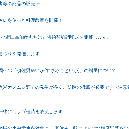
者等の商品の販売 ～
お肉を使った料理教室を開催！
『小野田高泊産もち米』供給契約調印式を開催します。
まつりを開催します！
園への「須佐男命いか(すさみこといか)」の贈呈について
点米カメムシ類」の発生が多く、防除の徹底が必要です（注意
一緒にカサゴ種苗を放流します
地域の小中学生を対象に 「夏休み！朝ごはんに地場産野菜を食