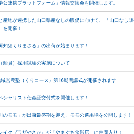
学公連携プラットフォーム」情報交換会を開催します。
と産地が連携した山口県産なしの販促に向けて、 「山口なし販
」を開催！
阿知須くりまさる」の出荷が始まります！
（船員）採用試験の実施について
地域営農塾（くりコース）第16期閉講式が開催されます
ペシャリスト任命証交付式を開催します！
川のモモ」が出荷最盛期を迎え、モモの選果場を公開します！
レイクプラザやさか』が「やまぐち食彩店」に仲間入り！