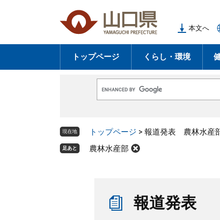
ペ
メ
ー
ニ
本文へ
ジ
ュ
の
ー
トップページ
くらし・環境
先
を
頭
飛
で
ば
G
す
し
o
o
。
て
g
l
本
トップページ
>
報道発表 農林水産
e
現在地
文
カ
ス
農林水産部
足あと
へ
タ
ム
検
索
本
文
報道発表