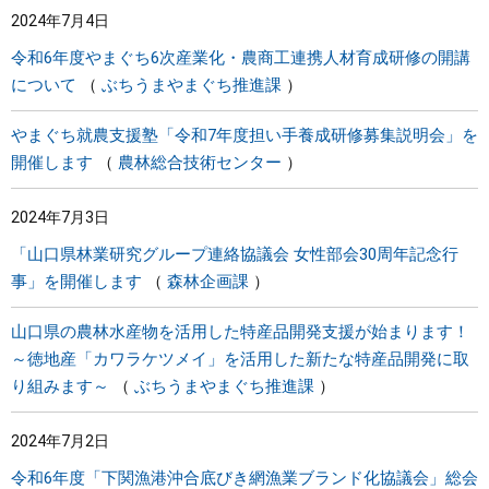
2024年7月4日
まちづくり
令和6年度やまぐち6次産業化・農商工連携人材育成研修の開講
について
ぶちうまやまぐち推進課
県政情報
やまぐち就農支援塾「令和7年度担い手養成研修募集説明会」を
開催します
農林総合技術センター
2024年7月3日
「山口県林業研究グループ連絡協議会 女性部会30周年記念行
事」を開催します
森林企画課
山口県の農林水産物を活用した特産品開発支援が始まります！
～徳地産「カワラケツメイ」を活用した新たな特産品開発に取
り組みます～
ぶちうまやまぐち推進課
2024年7月2日
令和6年度「下関漁港沖合底びき網漁業ブランド化協議会」総会