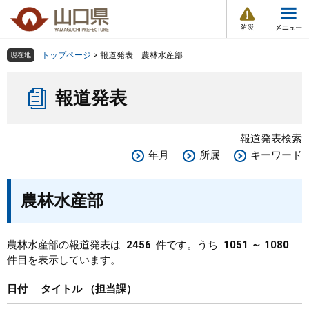
防
ペ
メ
災
ー
ニ
・
メ
災
ジ
ュ
害
ニ
の
ー
組織で探す
情
トップページ
>
報道発表 農林水産部
現在地
ュ
報
先
を
ー
本
頭
飛
Other Languages
お気に入り
ページ番号検索
報道発表
文
で
ば
す
し
検索の仕方
組織で探す
サイトマップで探す
。
て
報道発表検索
本
トップページ
年月
所属
キーワード
文
へ
くらし・環境
農林水産部
健康・福祉
農林水産部の報道発表は
2456
件です。うち
1051 ～ 1080
件目を表示しています。
教育・文化・スポーツ
日付
タイトル
担当課
しごと・産業・観光