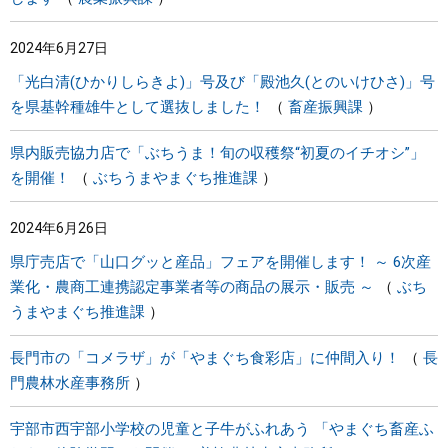
2024年6月27日
「光白清(ひかりしらきよ)」号及び「殿池久(とのいけひさ)」号
を県基幹種雄牛として選抜しました！
畜産振興課
県内販売協力店で「ぶちうま！旬の収穫祭“初夏のイチオシ”」
を開催！
ぶちうまやまぐち推進課
2024年6月26日
県庁売店で「山口グッと産品」フェアを開催します！ ～ 6次産
業化・農商工連携認定事業者等の商品の展示・販売 ～
ぶち
うまやまぐち推進課
長門市の「コメラザ」が「やまぐち食彩店」に仲間入り！
長
門農林水産事務所
宇部市西宇部小学校の児童と子牛がふれあう 「やまぐち畜産ふ