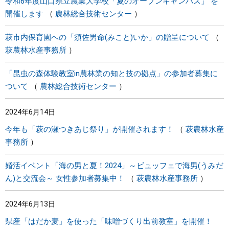
令和6年度山口県立農業大学校「夏のオープンキャンパス」 を
開催します
農林総合技術センター
萩市内保育園への「須佐男命(みこと)いか」の贈呈について
萩農林水産事務所
「昆虫の森体験教室in農林業の知と技の拠点」の参加者募集に
ついて
農林総合技術センター
2024年6月14日
今年も「萩の瀬つきあじ祭り」が開催されます！
萩農林水産
事務所
婚活イベント「海の男と夏！2024」～ビュッフェで海男(うみだ
ん)と交流会～ 女性参加者募集中！
萩農林水産事務所
2024年6月13日
県産「はだか麦」を使った「味噌づくり出前教室」を開催！