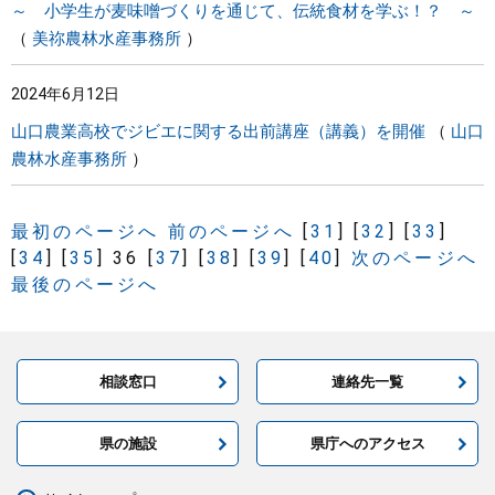
～ 小学生が麦味噌づくりを通じて、伝統食材を学ぶ！？ ～
美祢農林水産事務所
2024年6月12日
山口農業高校でジビエに関する出前講座（講義）を開催
山口
農林水産事務所
最初のページへ
前のページへ
[
31
]
[
32
]
[
33
]
[
34
]
[
35
]
36
[
37
]
[
38
]
[
39
]
[
40
]
次のページへ
最後のページへ
相談窓口
連絡先一覧
県の施設
県庁へのアクセス