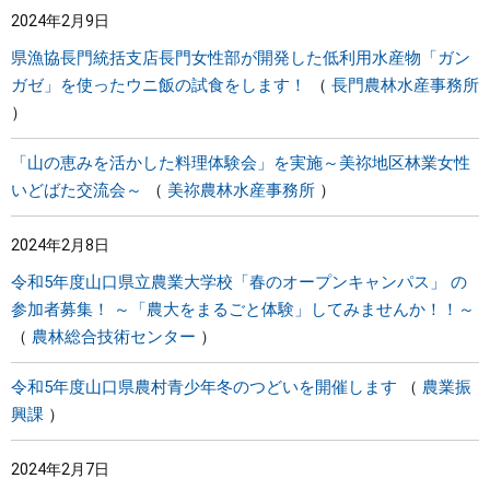
2024年2月9日
まちづくり
県漁協長門統括支店長門女性部が開発した低利用水産物「ガン
ガゼ」を使ったウニ飯の試食をします！
長門農林水産事務所
県政情報
「山の恵みを活かした料理体験会」を実施～美祢地区林業女性
いどばた交流会～
美祢農林水産事務所
2024年2月8日
令和5年度山口県立農業大学校「春のオープンキャンパス」 の
参加者募集！ ～「農大をまるごと体験」してみませんか！！～
農林総合技術センター
令和5年度山口県農村青少年冬のつどいを開催します
農業振
興課
2024年2月7日