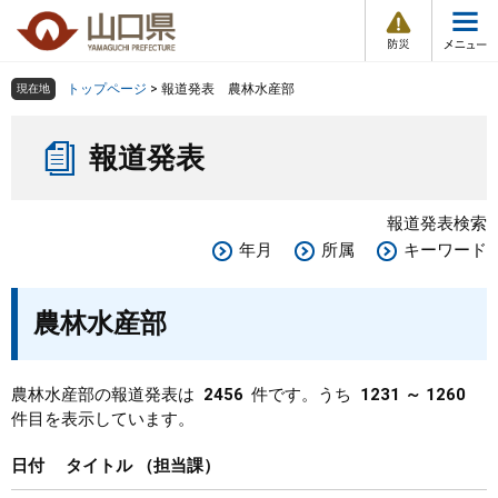
防
ペ
メ
災
ー
ニ
・
メ
災
ジ
ュ
害
ニ
の
ー
組織で探す
情
トップページ
>
報道発表 農林水産部
現在地
ュ
報
先
を
ー
本
頭
飛
Other Languages
お気に入り
ページ番号検索
報道発表
文
で
ば
す
し
検索の仕方
組織で探す
サイトマップで探す
。
て
報道発表検索
本
トップページ
年月
所属
キーワード
文
へ
くらし・環境
農林水産部
健康・福祉
農林水産部の報道発表は
2456
件です。うち
1231 ～ 1260
件目を表示しています。
教育・文化・スポーツ
日付
タイトル
担当課
しごと・産業・観光