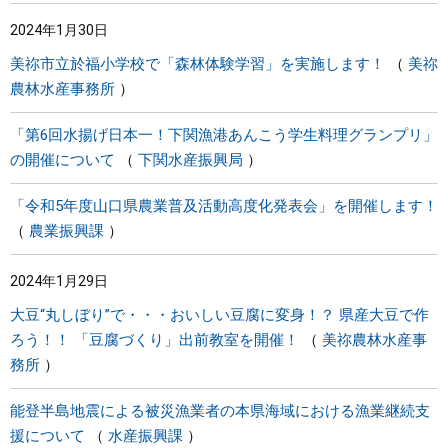
2024年1月30日
美祢市立於福小学校で「森林体験学習」を実施します！
美祢
農林水産事務所
「第6回水揚げ日本一！下関漁港あんこう学生料理グランプリ」
の開催について
下関水産振興局
「令和5年度山口県農業普及活動高度化発表会」を開催します！
農業振興課
2024年1月29日
大豆“丸しぼり”で・・・おいしい豆腐に変身！？ 県産大豆で作
ろう！！ 「豆腐づくり」出前教室を開催！
美祢農林水産事
務所
能登半島地震による被災漁業者の本県海域における漁業継続支
援について
水産振興課