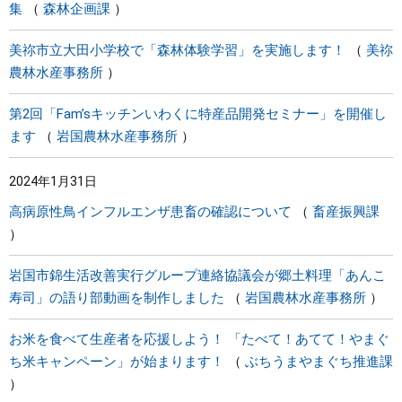
集
森林企画課
美祢市立大田小学校で「森林体験学習」を実施します！
美祢
農林水産事務所
第2回「Fam’sキッチンいわくに特産品開発セミナー」を開催し
ます
岩国農林水産事務所
2024年1月31日
高病原性鳥インフルエンザ患畜の確認について
畜産振興課
岩国市錦生活改善実行グループ連絡協議会が郷土料理「あんこ
寿司」の語り部動画を制作しました
岩国農林水産事務所
お米を食べて生産者を応援しよう！ 「たべて！あてて！やまぐ
ち米キャンペーン」が始まります！
ぶちうまやまぐち推進課