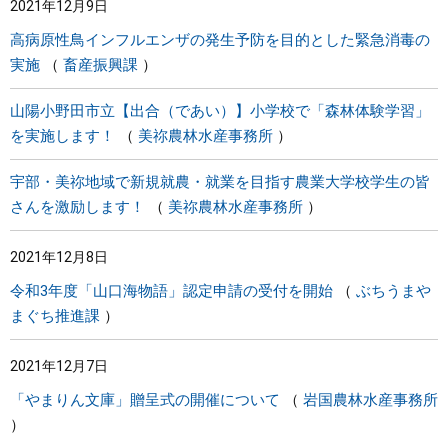
2021年12月9日
高病原性鳥インフルエンザの発生予防を目的とした緊急消毒の
実施
畜産振興課
山陽小野田市立【出合（であい）】小学校で「森林体験学習」
を実施します！
美祢農林水産事務所
宇部・美祢地域で新規就農・就業を目指す農業大学校学生の皆
さんを激励します！
美祢農林水産事務所
2021年12月8日
令和3年度「山口海物語」認定申請の受付を開始
ぶちうまや
まぐち推進課
2021年12月7日
「やまりん文庫」贈呈式の開催について
岩国農林水産事務所