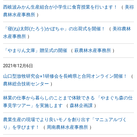
西岐波みかん生産組合が小学生に食育授業を行います！
美祢
農林水産事務所
「寝(ね)太郎(たろう)かぼちゃ」の出荷式を開催！
美祢農林
水産事務所
「やまりん文庫」贈呈式の開催
萩農林水産事務所
2021年12月6日
山口型放牧研究会※1研修会を長崎県と合同オンライン開催！
農林総合技術センター
林業の仕事から暮らしのことまで体験できる 「やまぐち森の仕
事見学ツアー」を実施します
森林企画課
農業生産の現場でより良いモノを創り出す「マニュアルづく
り」を学びます！
周南農林水産事務所