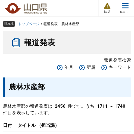
防
ペ
メ
災
ー
ニ
・
メ
災
ジ
ュ
害
ニ
の
ー
組織で探す
情
トップページ
>
報道発表 農林水産部
現在地
ュ
報
先
を
ー
本
頭
飛
Other Languages
お気に入り
ページ番号検索
報道発表
文
で
ば
す
し
検索の仕方
組織で探す
サイトマップで探す
。
て
報道発表検索
本
トップページ
年月
所属
キーワード
文
へ
くらし・環境
農林水産部
健康・福祉
農林水産部の報道発表は
2456
件です。うち
1711 ～ 1740
件目を表示しています。
教育・文化・スポーツ
日付
タイトル
担当課
しごと・産業・観光