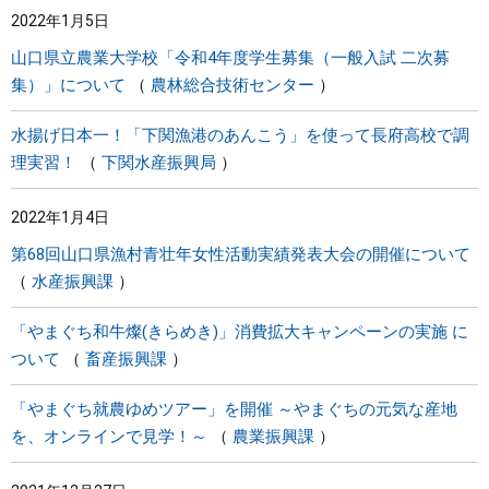
2022年1月5日
まちづくり
山口県立農業大学校「令和4年度学生募集（一般入試 二次募
集）」について
農林総合技術センター
県政情報
水揚げ日本一！「下関漁港のあんこう」を使って長府高校で調
理実習！
下関水産振興局
2022年1月4日
第68回山口県漁村青壮年女性活動実績発表大会の開催について
水産振興課
「やまぐち和牛燦(きらめき)」消費拡大キャンペーンの実施 に
ついて
畜産振興課
「やまぐち就農ゆめツアー」を開催 ～やまぐちの元気な産地
を、オンラインで見学！～
農業振興課