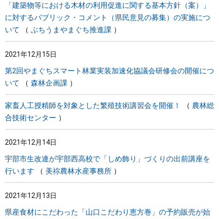
「建築物等における木材の利用促進に関する基本方針（案）」
に対するパブリック・コメント（県民意見の募集）の実施につ
いて
ぶちうまやまぐち推進課
2021年12月15日
第2回やまぐちスマート林業実装加速化協議会研修会の開催につ
いて
森林企画課
家畜人工授精師を対象とした繁殖技術講習会を開催！
農林総
合技術センター
2021年12月14日
宇部市生改連が宇部西高校で「しめ飾り」づくりの出前講座を
行います
美祢農林水産事務所
2021年12月13日
県産食材にこだわった「山口こだわり恵方巻」の予約販売が始