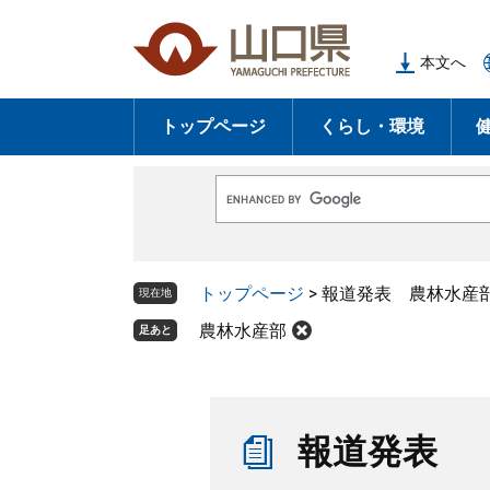
ペ
メ
ー
ニ
本文へ
ジ
ュ
の
ー
トップページ
くらし・環境
先
を
頭
飛
で
ば
G
す
し
o
o
。
て
g
l
本
トップページ
>
報道発表 農林水産
e
現在地
文
カ
ス
農林水産部
足あと
へ
タ
ム
検
索
本
文
報道発表