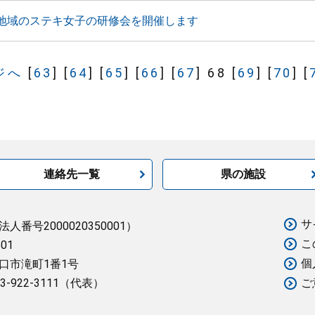
地域のステキ女子の研修会を開催します
ジへ
[
63
]
[
64
]
[
65
]
[
66
]
[
67
]
68
[
69
]
[
70
]
[
連絡先一覧
県の施設
サ
法人番号2000020350001）
こ
501
個
口市滝町1番1号
3-922-3111（代表）
ご