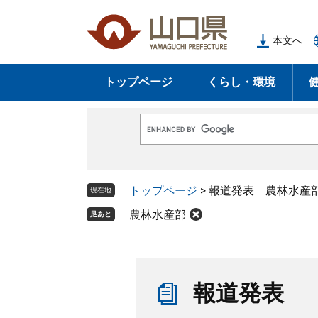
ペ
メ
ー
ニ
本文へ
ジ
ュ
の
ー
トップページ
くらし・環境
先
を
頭
飛
で
ば
G
す
し
o
o
。
て
g
l
本
トップページ
>
報道発表 農林水産
e
現在地
文
カ
ス
農林水産部
足あと
へ
タ
ム
検
索
本
文
報道発表