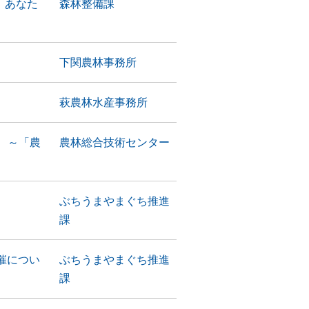
 あなた
森林整備課
下関農林事務所
萩農林水産事務所
 ～「農
農林総合技術センター
ぶちうまやまぐち推進
課
催につい
ぶちうまやまぐち推進
課