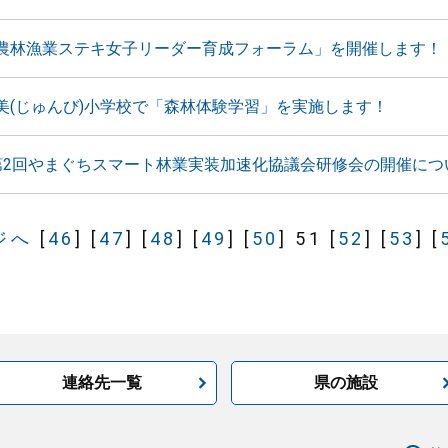
農林漁業ステキ女子リーダー育成フォーラム」を開催します！
美(じゅんび)小学校で「森林体験学習」を実施します！
第2回やまぐちスマート林業実装加速化協議会研修会の開催につ
ジへ
[
46
]
[
47
]
[
48
]
[
49
]
[
50
]
51
[
52
]
[
53
]
[
連絡先一覧
県の施設