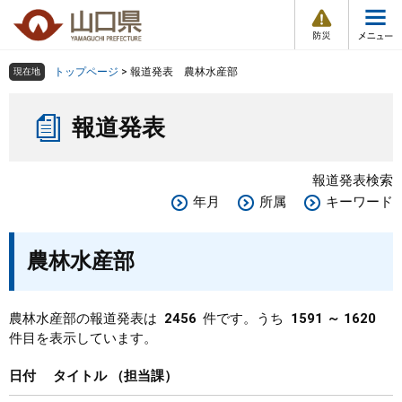
防
ペ
メ
災
ー
ニ
・
メ
災
ジ
ュ
害
ニ
の
ー
組織で探す
情
トップページ
>
報道発表 農林水産部
現在地
ュ
報
先
を
ー
本
頭
飛
Other Languages
お気に入り
ページ番号検索
報道発表
文
で
ば
す
し
検索の仕方
組織で探す
サイトマップで探す
。
て
報道発表検索
本
トップページ
年月
所属
キーワード
文
へ
くらし・環境
農林水産部
健康・福祉
農林水産部の報道発表は
2456
件です。うち
1591 ～ 1620
件目を表示しています。
教育・文化・スポーツ
日付
タイトル
担当課
しごと・産業・観光