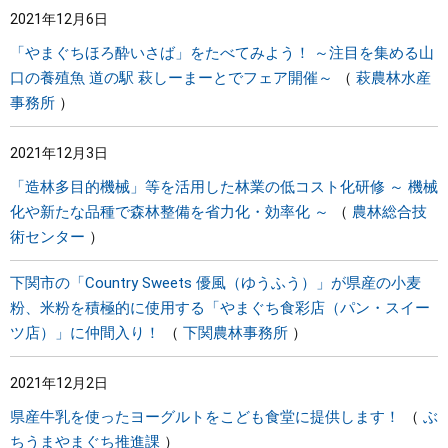
2021年12月6日
まちづくり
「やまぐちほろ酔いさば」をたべてみよう！ ～注目を集める山
口の養殖魚 道の駅 萩しーまーとでフェア開催～
萩農林水産
県政情報
事務所
2021年12月3日
「造林多目的機械」等を活用した林業の低コスト化研修 ～ 機械
化や新たな品種で森林整備を省力化・効率化 ～
農林総合技
術センター
下関市の「Country Sweets 優風（ゆうふう）」が県産の小麦
粉、米粉を積極的に使用する「やまぐち食彩店（パン・スイー
ツ店）」に仲間入り！
下関農林事務所
2021年12月2日
県産牛乳を使ったヨーグルトをこども食堂に提供します！
ぶ
ちうまやまぐち推進課