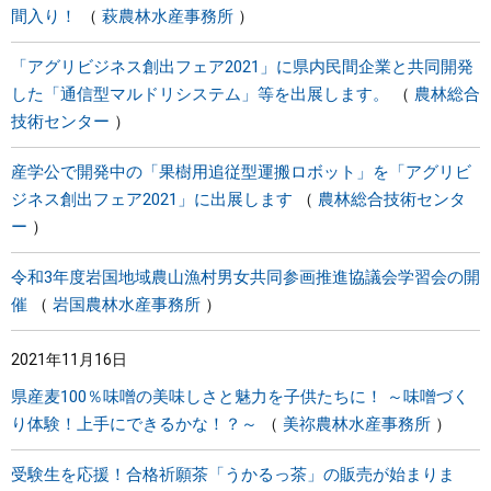
間入り！
萩農林水産事務所
「アグリビジネス創出フェア2021」に県内民間企業と共同開発
した「通信型マルドリシステム」等を出展します。
農林総合
技術センター
産学公で開発中の「果樹用追従型運搬ロボット」を「アグリビ
ジネス創出フェア2021」に出展します
農林総合技術センタ
ー
令和3年度岩国地域農山漁村男女共同参画推進協議会学習会の開
催
岩国農林水産事務所
2021年11月16日
県産麦100％味噌の美味しさと魅力を子供たちに！ ～味噌づく
り体験！上手にできるかな！？～
美祢農林水産事務所
受験生を応援！合格祈願茶「うかるっ茶」の販売が始まりま