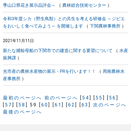
季山口県花き展示品評会～
農林総合技術センター
令和3年度シカ（野生鳥獣）との共生を考える研修会 ～ジビエ
をおいしく食べてみよう～ を開催します
下関農林事務所
2021年11月11日
新たな捕鯨母船の下関市での建造に関する要望について
水産
振興課
光市産の農林水産物の展示・PRを行います！！
周南農林水
産事務所
最初のページへ
前のページへ
[
54
]
[
55
]
[
56
]
[
57
]
[
58
]
59
[
60
]
[
61
]
[
62
]
[
63
]
次のページへ
最後のページへ