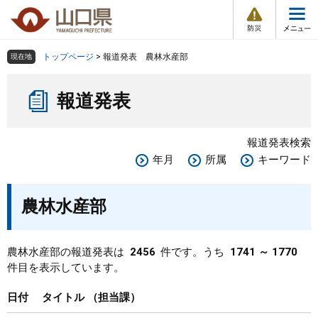
防
ペ
メ
災
ー
ニ
・
メ
災
ジ
ュ
害
ニ
の
ー
組織で探す
情
トップページ
>
報道発表 農林水産部
現在地
ュ
報
先
を
ー
本
頭
飛
Other Languages
お気に入り
ページ番号検索
報道発表
文
で
ば
す
し
検索の仕方
組織で探す
サイトマップで探す
。
て
報道発表検索
本
トップページ
年月
所属
キーワード
文
へ
くらし・環境
農林水産部
健康・福祉
農林水産部の報道発表は
2456
件です。うち
1741 ～ 1770
件目を表示しています。
教育・文化・スポーツ
日付
タイトル
担当課
しごと・産業・観光