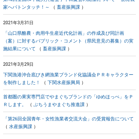
家へバトンタッチ！～
畜産振興課
2021年3月31日
「山口県酪農・肉用牛生産近代化計画」の作成及び同計画
（案）に対するパブリック・コメント（県民意見の募集）の実
施結果について
畜産振興課
2021年3月29日
下関漁港沖合底びき網漁業ブランド化協議会ＰＲキャラクター
を制作しました！
下関水産振興局
首都圏の果実専門店でやまぐちブランドの「ゆめほっぺ」をＰ
Ｒします。
ぶちうまやまぐち推進課
「第26回全国青年・女性漁業者交流大会」の受賞報告について
水産振興課