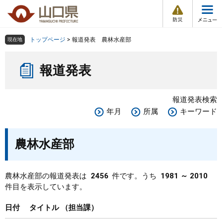
防
ペ
メ
災
ー
ニ
・
メ
災
ジ
ュ
害
ニ
の
ー
組織で探す
情
トップページ
>
報道発表 農林水産部
現在地
ュ
報
先
を
ー
本
頭
飛
Other Languages
お気に入り
ページ番号検索
報道発表
文
で
ば
す
し
検索の仕方
組織で探す
サイトマップで探す
。
て
報道発表検索
本
トップページ
年月
所属
キーワード
文
へ
くらし・環境
農林水産部
健康・福祉
農林水産部の報道発表は
2456
件です。うち
1981 ～ 2010
件目を表示しています。
教育・文化・スポーツ
日付
タイトル
担当課
しごと・産業・観光