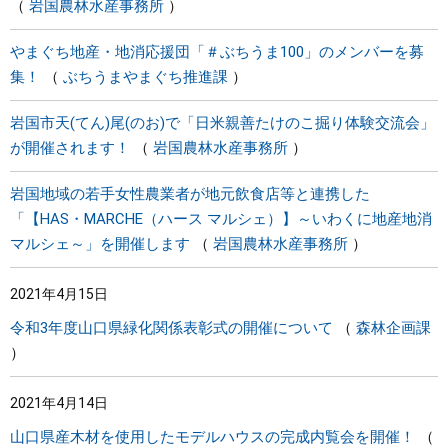
岩国農林水産事務所
やまぐち地産・地消応援団「＃ぶちうま100」のメンバーを募
集！
ぶちうまやまぐち推進課
岩国市天(てん)尾(のお)で「日米親善たけのこ掘り体験交流会」
が開催されます！
岩国農林水産事務所
岩国地域の若手女性農業者が地元飲食店等と連携した
「【HAS・MARCHE（ハース マルシェ）】～いわくに地産地消
マルシェ～」を開催します
岩国農林水産事務所
2021年4月15日
令和3年度山口県緑化関係表彰式の開催について
森林企画課
2021年4月14日
山口県産木材を使用したモデルハウスの完成内覧会を開催！