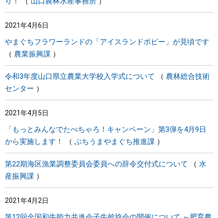
り！
山口農林水産事務所
2021年4月6日
やまぐちフラワーランドの「アイスランドポピー」が見頃です
農業振興課
令和3年度山口県立農業大学校入学式について
農林総合技術
センター
2021年4月5日
「もっとみんなでたべちゃろ！キャンペーン」第3弾を4月9日
から実施します！
ぶちうまやまぐち推進課
第22期海区漁業調整委員会委員への辞令交付式について
水
産振興課
2021年4月2日
第12回全国和牛能力共進会子牛斡旋会の開催について ～肥育農