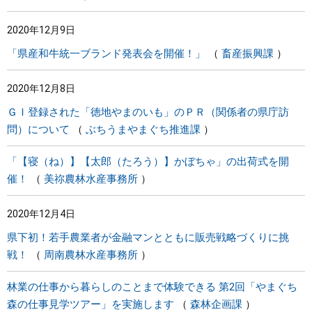
2020年12月9日
「県産和牛統一ブランド発表会を開催！」
畜産振興課
2020年12月8日
ＧＩ登録された「徳地やまのいも」のＰＲ（関係者の県庁訪
問）について
ぶちうまやまぐち推進課
「【寝（ね）】【太郎（たろう）】かぼちゃ」の出荷式を開
催！
美祢農林水産事務所
2020年12月4日
県下初！若手農業者が金融マンとともに販売戦略づくりに挑
戦！
周南農林水産事務所
林業の仕事から暮らしのことまで体験できる 第2回「やまぐち
森の仕事見学ツアー」を実施します
森林企画課