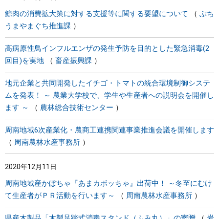
鯨肉の消費拡大策に対する支援等に関する要望について
ぶち
うまやまぐち推進課
高病原性鳥インフルエンザの発生予防を目的とした緊急消毒(2
回目)を実地
畜産振興課
地元企業と共同開発したイチゴ・トマトの統合環境制御システ
ムを発表！ ～ 農業大学校で、学生や生産者への説明会を開催し
ます ～
農林総合技術センター
周南地域6次産業化・農商工連携関連事業推進会議を開催します
周南農林水産事務所
2020年12月11日
周南地域産かぼちゃ『あまカボッちゃ』出荷中！ ～冬至にむけ
て生産者がＰＲ活動を行います～
周南農林水産事務所
県産木製品「木製足踏式消毒スタンド（ふみ丸）」の寄贈
岩