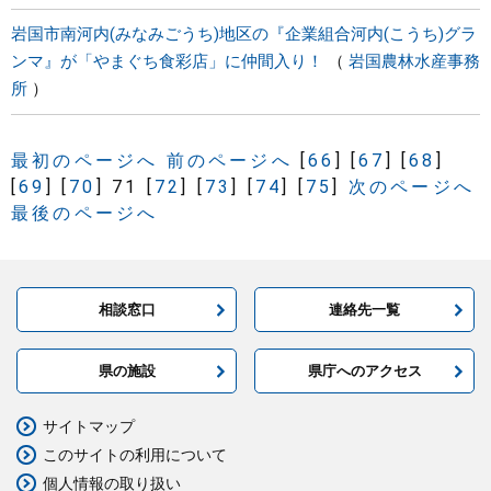
岩国市南河内(みなみごうち)地区の『企業組合河内(こうち)グラ
ンマ』が「やまぐち食彩店」に仲間入り！
岩国農林水産事務
所
最初のページへ
前のページへ
[
66
]
[
67
]
[
68
]
[
69
]
[
70
]
71
[
72
]
[
73
]
[
74
]
[
75
]
次のページへ
最後のページへ
相談窓口
連絡先一覧
県の施設
県庁へのアクセス
サイトマップ
このサイトの利用について
個人情報の取り扱い