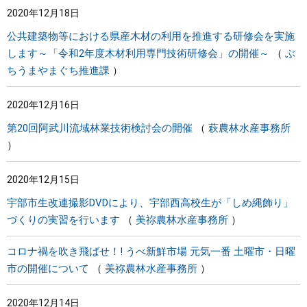
2020年12月18日
まちづくり
公共建築物等における県産木材の利用を推進する研修会を実施
します～「令和2年度木材利用専門技術研修会」の開催～
ぶ
県政情報
ちうまやまぐち推進課
2020年12月16日
第20回阿武川流域林業技術検討会の開催
萩農林水産事務所
2020年12月15日
宇部市生改連撮影DVDにより、宇部西高校生が「しめ縄飾り」
づくりの実習を行います
美祢農林水産事務所
コロナ禍を吹き飛ばせ！! うべ新鮮市場 元気一番 土曜市・日曜
市の開催について
美祢農林水産事務所
2020年12月14日