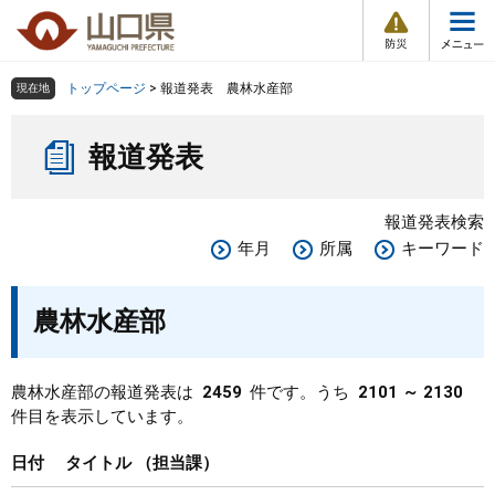
防
ペ
メ
災
ー
ニ
・
メ
災
ジ
ュ
害
ニ
の
ー
組織で探す
情
トップページ
>
報道発表 農林水産部
現在地
ュ
報
先
を
ー
本
頭
飛
Other Languages
お気に入り
ページ番号検索
報道発表
文
で
ば
す
し
検索の仕方
組織で探す
サイトマップで探す
。
て
報道発表検索
本
トップページ
年月
所属
キーワード
文
へ
くらし・環境
農林水産部
健康・福祉
農林水産部の報道発表は
2459
件です。うち
2101 ～ 2130
件目を表示しています。
教育・文化・スポーツ
日付
タイトル
担当課
しごと・産業・観光