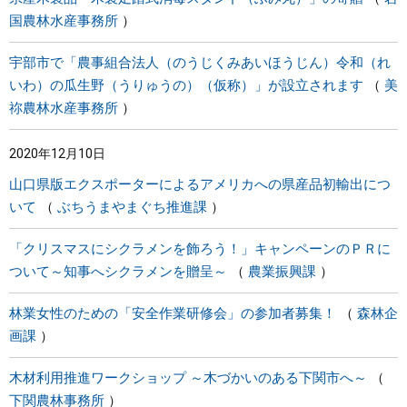
国農林水産事務所
宇部市で「農事組合法人（のうじくみあいほうじん）令和（れ
いわ）の瓜生野（うりゅうの）（仮称）」が設立されます
美
祢農林水産事務所
2020年12月10日
山口県版エクスポーターによるアメリカへの県産品初輸出につ
いて
ぶちうまやまぐち推進課
「クリスマスにシクラメンを飾ろう！」キャンペーンのＰＲに
ついて～知事へシクラメンを贈呈～
農業振興課
林業女性のための「安全作業研修会」の参加者募集！
森林企
画課
木材利用推進ワークショップ ～木づかいのある下関市へ～
下関農林事務所