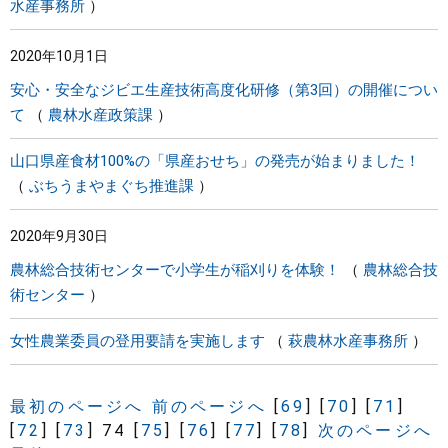
水産事務所
2020年10月1日
安心・安全なジビエ生産技術高度化研修（第3回）の開催につい
て
農林水産政策課
山口県産食材100%の「県産おせち」の発売が始まりました！
ぶちうまやまぐち推進課
2020年9月30日
農林総合技術センターで小学生が稲刈りを体験！
農林総合技
術センター
女性農業委員の登用要請を実施します
萩農林水産事務所
最初のページへ
前のページへ
[
69
]
[
70
]
[
71
]
[
72
]
[
73
]
74
[
75
]
[
76
]
[
77
]
[
78
]
次のページへ