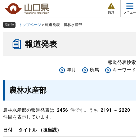
防
ペ
メ
災
ー
ニ
・
メ
災
ジ
ュ
害
ニ
の
ー
組織で探す
情
トップページ
>
報道発表 農林水産部
現在地
ュ
報
先
を
ー
本
頭
飛
Other Languages
お気に入り
ページ番号検索
報道発表
文
で
ば
す
し
検索の仕方
組織で探す
サイトマップで探す
。
て
報道発表検索
本
トップページ
年月
所属
キーワード
文
へ
くらし・環境
農林水産部
健康・福祉
農林水産部の報道発表は
2456
件です。うち
2191 ～ 2220
件目を表示しています。
教育・文化・スポーツ
日付
タイトル
担当課
しごと・産業・観光