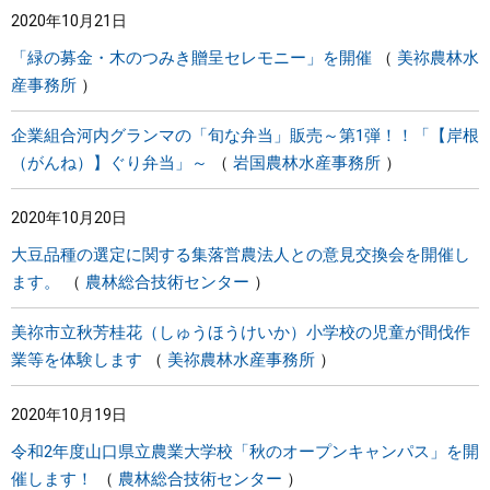
2020年10月21日
まちづくり
「緑の募金・木のつみき贈呈セレモニー」を開催
美祢農林水
産事務所
県政情報
企業組合河内グランマの「旬な弁当」販売～第1弾！！「【岸根
（がんね）】ぐり弁当」～
岩国農林水産事務所
2020年10月20日
大豆品種の選定に関する集落営農法人との意見交換会を開催し
ます。
農林総合技術センター
美祢市立秋芳桂花（しゅうほうけいか）小学校の児童が間伐作
業等を体験します
美祢農林水産事務所
2020年10月19日
令和2年度山口県立農業大学校「秋のオープンキャンパス」を開
催します！
農林総合技術センター