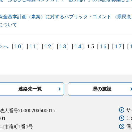
保全基本計画（素案）に対するパブリック・コメント （県民意
について
ジへ
[
10
]
[
11
]
[
12
]
[
13
]
[
14
]
15
[
16
]
[
17
]
[
連絡先一覧
県の施設
サ
法人番号2000020350001）
こ
501
個
口市滝町1番1号