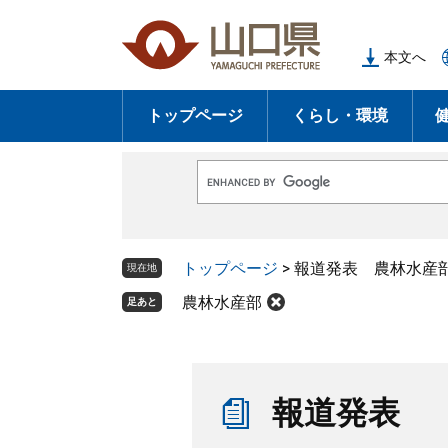
ペ
メ
ー
ニ
本文へ
ジ
ュ
の
ー
トップページ
くらし・環境
先
を
頭
飛
で
ば
G
す
し
o
o
。
て
g
l
本
トップページ
>
報道発表 農林水産
e
現在地
文
カ
ス
農林水産部
足あと
へ
タ
ム
検
索
本
文
報道発表