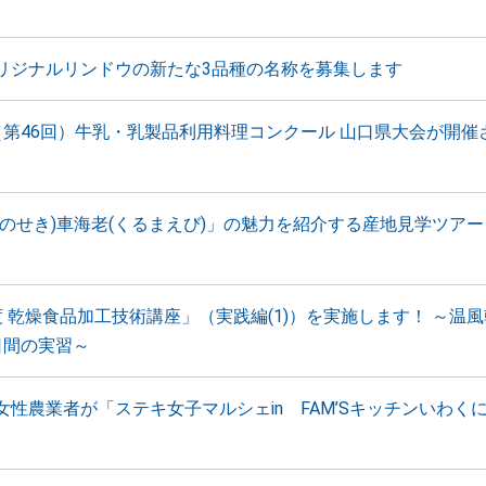
リジナルリンドウの新たな3品種の名称を募集します
（第46回）牛乳・乳製品利用料理コンクール 山口県大会が開催
みのせき)車海老(くるまえび)」の魅力を紹介する産地見学ツア
度 乾燥食品加工技術講座」（実践編(1)）を実施します！ ～温
日間の実習～
女性農業者が「ステキ女子マルシェin FAM’Sキッチンいわく