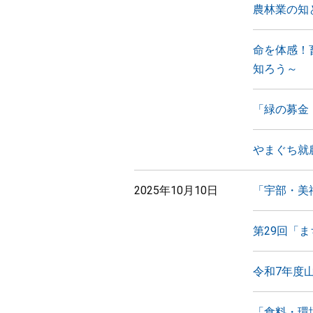
農林業の知
命を体感！
知ろう～
「緑の募金
やまぐち就
2025年10月10日
「宇部・美
第29回「
令和7年度
「食料・環