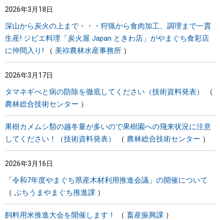
2026年3月18日
まちづくり
深山から炭火の上まで・・・狩猟から食肉加工、調理まで一貫
生産! ジビエ料理「炭火屋 Japan ときわ店」がやまぐち食彩店
県政情報
に仲間入り!
美祢農林水産事務所
2026年3月17日
タマネギべと病の防除を徹底してください（技術資料発表）
農林総合技術センター
果樹カメムシ類の越冬量が多いので果樹園への飛来状況に注意
してください！（技術資料発表）
農林総合技術センター
2026年3月16日
「令和7年度やまぐち県産木材利用推進会議」の開催について
ぶちうまやまぐち推進課
飼料用米推進大会を開催します！
畜産振興課