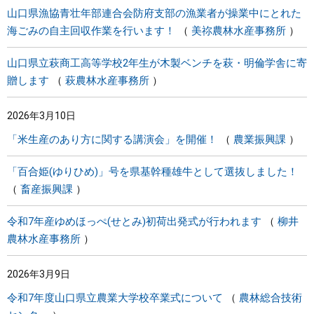
山口県漁協青壮年部連合会防府支部の漁業者が操業中にとれた
海ごみの自主回収作業を行います！
美祢農林水産事務所
山口県立萩商工高等学校2年生が木製ベンチを萩・明倫学舎に寄
贈します
萩農林水産事務所
2026年3月10日
「米生産のあり方に関する講演会」を開催！
農業振興課
「百合姫(ゆりひめ)」号を県基幹種雄牛として選抜しました！
畜産振興課
令和7年産ゆめほっぺ(せとみ)初荷出発式が行われます
柳井
農林水産事務所
2026年3月9日
令和7年度山口県立農業大学校卒業式について
農林総合技術