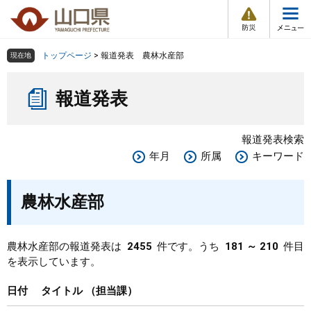
防
ペ
メ
災
ー
ニ
・
メ
災
ジ
ュ
害
ニ
の
ー
組織で探す
情
トップページ
>
報道発表 農林水産部
現在地
ュ
報
先
を
ー
本
頭
飛
Other Languages
お気に入り
ページ番号検索
報道発表
文
で
ば
す
し
検索の仕方
組織で探す
サイトマップで探す
。
て
報道発表検索
本
トップページ
年月
所属
キーワード
文
へ
くらし・環境
農林水産部
健康・福祉
農林水産部の報道発表は
2455
件です。うち
181 ～ 210
件目
を表示しています。
教育・文化・スポーツ
日付
タイトル
担当課
しごと・産業・観光