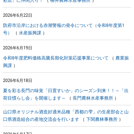
彩店」に仲間入り！
柳井農林水産事務所
2026年6月22日
防府市沿岸における赤潮警報の発令について（令和8年度第1
号）
水産振興課
2026年6月19日
令和8年度肥料価格高騰長期化対策応援事業について
農業振
興課
2026年6月18日
夏を彩る長門の味覚「日置すいか」のシーズン到来！！～「出
荷目慣らし会」を開催します～
長門農林水産事務所
山口県オリジナル酒造好適米品種「西都の雫」の生産部会と山
口県酒造組合の産地交流会を行います
下関農林事務所