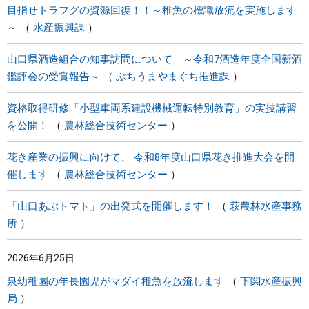
目指せトラフグの資源回復！！～稚魚の標識放流を実施します
～
水産振興課
山口県酒造組合の知事訪問について ～令和7酒造年度全国新酒
鑑評会の受賞報告～
ぶちうまやまぐち推進課
資格取得研修「小型車両系建設機械運転特別教育」の実技講習
を公開！
農林総合技術センター
花き産業の振興に向けて、 令和8年度山口県花き推進大会を開
催します
農林総合技術センター
「山口あぶトマト」の出発式を開催します！
萩農林水産事務
所
2026年6月25日
泉幼稚園の年長園児がマダイ稚魚を放流します
下関水産振興
局