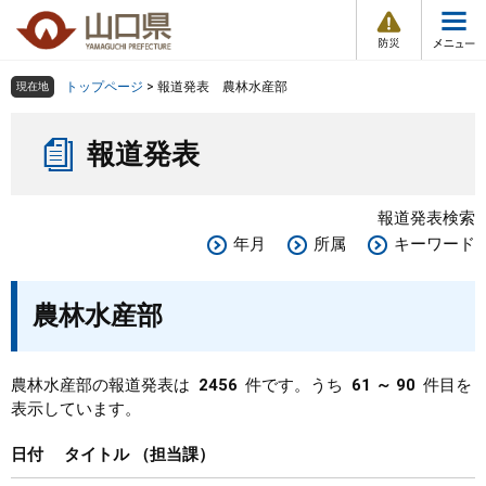
防
ペ
メ
災
ー
ニ
・
メ
災
ジ
ュ
害
ニ
の
ー
組織で探す
情
トップページ
>
報道発表 農林水産部
現在地
ュ
報
先
を
ー
本
頭
飛
Other Languages
お気に入り
ページ番号検索
報道発表
文
で
ば
す
し
検索の仕方
組織で探す
サイトマップで探す
。
て
報道発表検索
本
トップページ
年月
所属
キーワード
文
へ
くらし・環境
農林水産部
健康・福祉
農林水産部の報道発表は
2456
件です。うち
61 ～ 90
件目を
表示しています。
教育・文化・スポーツ
日付
タイトル
担当課
しごと・産業・観光