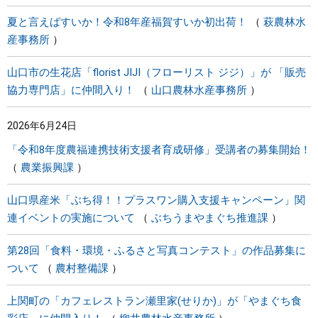
夏と言えばすいか！令和8年産福賀すいか初出荷！
萩農林水
産事務所
山口市の生花店「florist JIJI（フローリスト ジジ）」が 「販売
協力専門店」に仲間入り！
山口農林水産事務所
2026年6月24日
「令和8年度農福連携技術支援者育成研修」受講者の募集開始！
農業振興課
山口県産米「ぶち得！！プラスワン購入支援キャンペーン」関
連イベントの実施について
ぶちうまやまぐち推進課
第28回「食料・環境・ふるさと写真コンテスト」の作品募集に
ついて
農村整備課
上関町の「カフェレストラン瀬里家(せりか)」が「やまぐち食