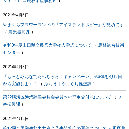
り！
山口農林水産事務所
2021年4月6日
やまぐちフラワーランドの「アイスランドポピー」が見頃です
農業振興課
令和3年度山口県立農業大学校入学式について
農林総合技術
センター
2021年4月5日
「もっとみんなでたべちゃろ！キャンペーン」第3弾を4月9日
から実施します！
ぶちうまやまぐち推進課
第22期海区漁業調整委員会委員への辞令交付式について
水
産振興課
2021年4月2日
第12回全国和牛能力共進会子牛斡旋会の開催について ～肥育農