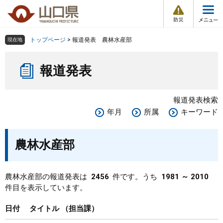
防
ペ
メ
災
ー
ニ
・
メ
災
ジ
ュ
害
ニ
の
ー
組織で探す
情
トップページ
>
報道発表 農林水産部
現在地
ュ
報
先
を
ー
本
頭
飛
Other Languages
お気に入り
ページ番号検索
報道発表
文
で
ば
す
し
検索の仕方
組織で探す
サイトマップで探す
。
て
報道発表検索
本
トップページ
年月
所属
キーワード
文
へ
くらし・環境
農林水産部
健康・福祉
農林水産部の報道発表は
2456
件です。うち
1981 ～ 2010
件目を表示しています。
教育・文化・スポーツ
日付
タイトル
担当課
しごと・産業・観光