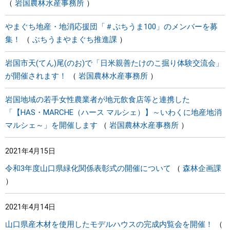
岩国農林水産事務所
やまぐち地産・地消応援団「＃ぶちうま100」のメンバーを募
集！
ぶちうまやまぐち推進課
岩国市天(てん)尾(のお)で「日米親善たけのこ掘り体験交流会」
が開催されます！
岩国農林水産事務所
岩国地域の若手女性農業者が地元飲食店等と連携した
「【HAS・MARCHE（ハース マルシェ）】～いわくに地産地消
マルシェ～」を開催します
岩国農林水産事務所
2021年4月15日
令和3年度山口県緑化関係表彰式の開催について
森林企画課
2021年4月14日
山口県産木材を使用したモデルハウスの完成内覧会を開催！