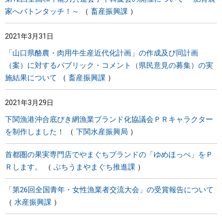
家へバトンタッチ！～
畜産振興課
2021年3月31日
「山口県酪農・肉用牛生産近代化計画」の作成及び同計画
（案）に対するパブリック・コメント（県民意見の募集）の実
施結果について
畜産振興課
2021年3月29日
下関漁港沖合底びき網漁業ブランド化協議会ＰＲキャラクター
を制作しました！
下関水産振興局
首都圏の果実専門店でやまぐちブランドの「ゆめほっぺ」をＰ
Ｒします。
ぶちうまやまぐち推進課
「第26回全国青年・女性漁業者交流大会」の受賞報告について
水産振興課