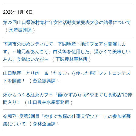
2026年1月16日
第72回山口県漁村青壮年女性活動実績発表大会の結果について
水産振興課
下関市のゆめシティにて、下関地産・地消フェアを開催しま
す。～地元産あんこう、白菜等を使用した、温かくて美味しい
あんこう鍋はいかが～
下関農林事務所
山口県産「とり肉」＆「たまご」を使った料理フォトコンテス
トを開催！
畜産振興課
畑からつくる紅茶カフェ『霞(かすみ)』が“やまぐち食彩店”に仲
間入り！
山口農林水産事務所
令和7年度第3回目「やまぐち森の仕事見学ツアー」の参加者募
集について
森林企画課