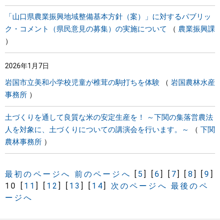
「山口県農業振興地域整備基本方針（案）」に対するパブリッ
ク・コメント（県民意見の募集）の実施について
農業振興課
2026年1月7日
岩国市立美和小学校児童が椎茸の駒打ちを体験
岩国農林水産
事務所
土づくりを通して良質な米の安定生産を！ ～下関の集落営農法
人を対象に、土づくりについての講演会を行います。～
下関
農林事務所
最初のページへ
前のページへ
[
5
]
[
6
]
[
7
]
[
8
]
[
9
]
10
[
11
]
[
12
]
[
13
]
[
14
]
次のページへ
最後のペ
ージへ