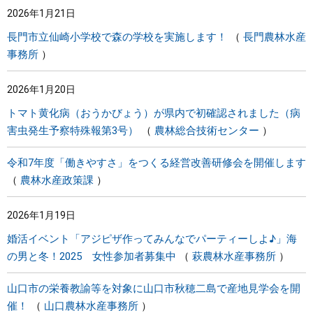
2026年1月21日
まちづくり
長門市立仙崎小学校で森の学校を実施します！
長門農林水産
事務所
県政情報
2026年1月20日
トマト黄化病（おうかびょう）が県内で初確認されました（病
害虫発生予察特殊報第3号）
農林総合技術センター
令和7年度「働きやすさ」をつくる経営改善研修会を開催します
農林水産政策課
2026年1月19日
婚活イベント「アジピザ作ってみんなでパーティーしよ♪」海
の男と冬！2025 女性参加者募集中
萩農林水産事務所
山口市の栄養教諭等を対象に山口市秋穂二島で産地見学会を開
催！
山口農林水産事務所