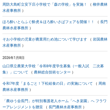
周防大島町立安下庄小学校で「森の学校」を実施！
柳井農林
水産事務所
ほろ酔いとらふぐ酔虎＆ほろ酔いさばフェアを開催！！
長門
農林水産事務所
そお小学校の児童が農業用ため池について学びます
岩国農林
水産事務所
2026年1月8日
山口県立農業大学校「令和8年度学生募集（一般入試 二次募
集）」について
農林総合技術センター
令和7年度「まるごと！下松給食の日」の実施について
周南
農林水産事務所
「農ゆう会長門」が特別養護老人ホーム「へき楽園」へ フラワ
ーアレンジメントを贈呈
長門農林水産事務所