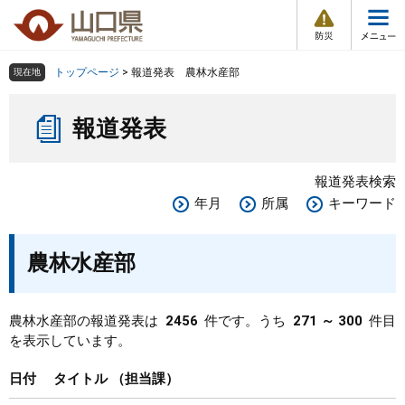
防
ペ
メ
災
ー
ニ
・
メ
災
ジ
ュ
害
ニ
の
ー
組織で探す
情
トップページ
>
報道発表 農林水産部
現在地
ュ
報
先
を
ー
本
頭
飛
Other Languages
お気に入り
ページ番号検索
報道発表
文
で
ば
す
し
検索の仕方
組織で探す
サイトマップで探す
。
て
報道発表検索
本
トップページ
年月
所属
キーワード
文
へ
くらし・環境
農林水産部
健康・福祉
農林水産部の報道発表は
2456
件です。うち
271 ～ 300
件目
を表示しています。
教育・文化・スポーツ
日付
タイトル
担当課
しごと・産業・観光