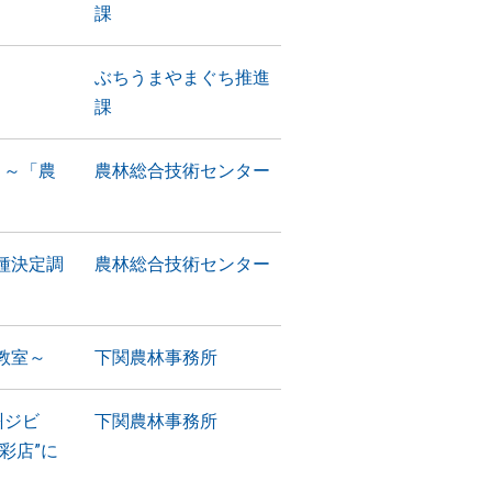
課
ぶちうまやまぐち推進
課
！～「農
農林総合技術センター
種決定調
農林総合技術センター
教室～
下関農林事務所
州ジビ
下関農林事務所
彩店”に