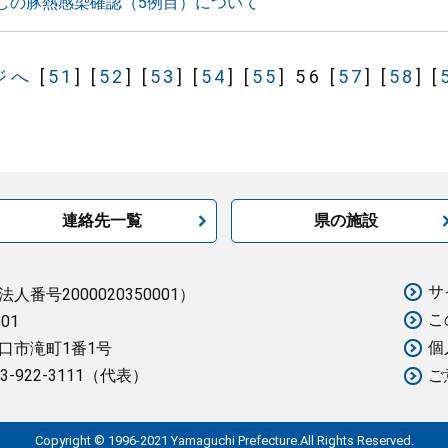
しの豚熱感染確認（5例目）について
ジへ
[
51
]
[
52
]
[
53
]
[
54
]
[
55
]
56
[
57
]
[
58
]
[
連絡先一覧
県の施設
サ
法人番号2000020350001）
こ
501
個
口市滝町1番1号
3-922-3111（代表）
ご
Copyright © 1996-2021 Yamaguchi Prefecture.All Rights Reserved.