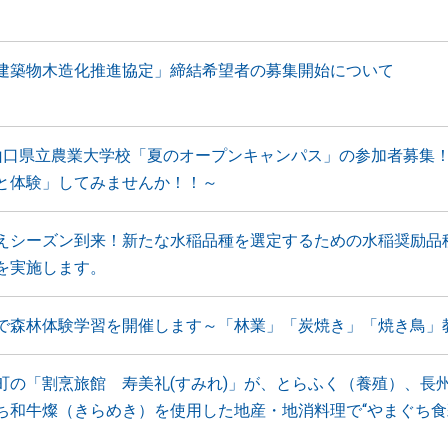
建築物木造化推進協定」締結希望者の募集開始について
山口県立農業大学校「夏のオープンキャンパス」の参加者募集
と体験」してみませんか！！～
えシーズン到来！新たな水稲品種を選定するための水稲奨励品
を実施します。
で森林体験学習を開催します～「林業」「炭焼き」「焼き鳥」
町の「割烹旅館 寿美礼(すみれ)」が、とらふく（養殖）、長
ち和牛燦（きらめき）を使用した地産・地消料理で“やまぐち食