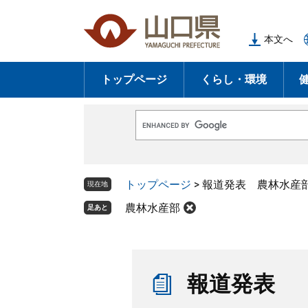
ペ
メ
ー
ニ
本文へ
ジ
ュ
の
ー
トップページ
くらし・環境
先
を
頭
飛
で
ば
G
す
し
o
o
。
て
g
l
本
トップページ
>
報道発表 農林水産
e
現在地
文
カ
ス
農林水産部
足あと
へ
タ
ム
検
索
本
文
報道発表