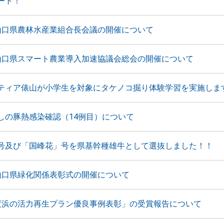
ート！
山口県農林水産業組合長会議の開催について
山口県スマート農業導入加速協議会総会の開催について
ティア俵山が小学生を対象にタケノコ掘り体験学習を実施しま
しの豚熱感染確認（14例目）について
号及び「国峰花」号を県基幹種雄牛として選抜しました！！
山口県緑化関係表彰式の開催について
度浜の活力再生プラン優良事例表彰」の受賞報告について