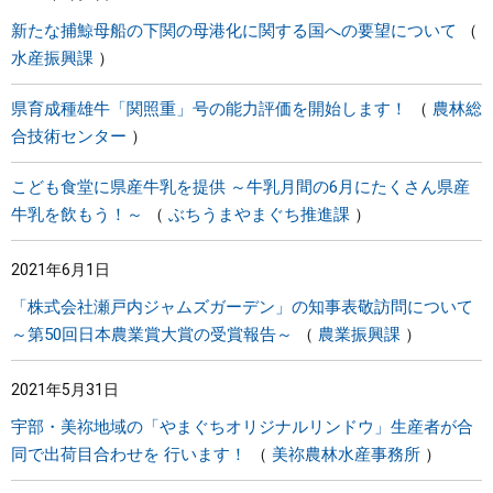
新たな捕鯨母船の下関の母港化に関する国への要望について
水産振興課
県育成種雄牛「関照重」号の能力評価を開始します！
農林総
合技術センター
こども食堂に県産牛乳を提供 ～牛乳月間の6月にたくさん県産
牛乳を飲もう！～
ぶちうまやまぐち推進課
2021年6月1日
「株式会社瀬戸内ジャムズガーデン」の知事表敬訪問について
～第50回日本農業賞大賞の受賞報告～
農業振興課
2021年5月31日
宇部・美祢地域の「やまぐちオリジナルリンドウ」生産者が合
同で出荷目合わせを 行います！
美祢農林水産事務所