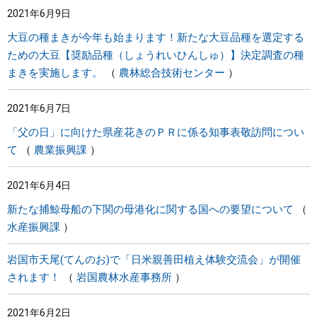
2021年6月9日
まちづくり
大豆の種まきが今年も始まります！新たな大豆品種を選定する
ための大豆【奨励品種（しょうれいひんしゅ）】決定調査の種
県政情報
まきを実施します。
農林総合技術センター
2021年6月7日
「父の日」に向けた県産花きのＰＲに係る知事表敬訪問につい
て
農業振興課
2021年6月4日
新たな捕鯨母船の下関の母港化に関する国への要望について
水産振興課
岩国市天尾(てんのお)で「日米親善田植え体験交流会」が開催
されます！
岩国農林水産事務所
2021年6月2日