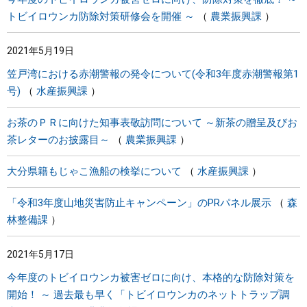
トビイロウンカ防除対策研修会を開催 ～
農業振興課
2021年5月19日
笠戸湾における赤潮警報の発令について(令和3年度赤潮警報第1
号)
水産振興課
お茶のＰＲに向けた知事表敬訪問について ～新茶の贈呈及びお
茶レターのお披露目～
農業振興課
大分県籍もじゃこ漁船の検挙について
水産振興課
「令和3年度山地災害防止キャンペーン」のPRパネル展示
森
林整備課
2021年5月17日
今年度のトビイロウンカ被害ゼロに向け、本格的な防除対策を
開始！ ～ 過去最も早く「トビイロウンカのネットトラップ調