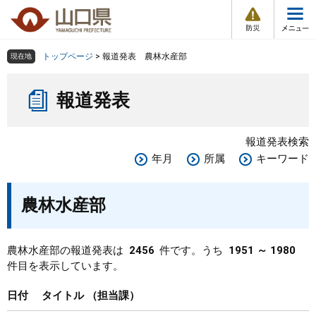
防
ペ
メ
災
ー
ニ
・
メ
災
ジ
ュ
害
ニ
の
ー
組織で探す
情
トップページ
>
報道発表 農林水産部
現在地
ュ
報
先
を
ー
本
頭
飛
Other Languages
お気に入り
ページ番号検索
報道発表
文
で
ば
す
し
検索の仕方
組織で探す
サイトマップで探す
。
て
報道発表検索
本
トップページ
年月
所属
キーワード
文
へ
くらし・環境
農林水産部
健康・福祉
農林水産部の報道発表は
2456
件です。うち
1951 ～ 1980
件目を表示しています。
教育・文化・スポーツ
日付
タイトル
担当課
しごと・産業・観光