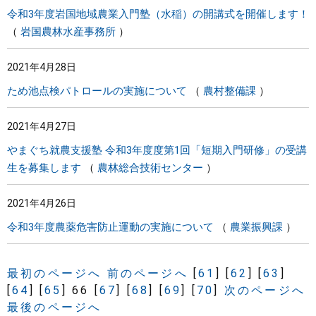
令和3年度岩国地域農業入門塾（水稲）の開講式を開催します！
岩国農林水産事務所
2021年4月28日
ため池点検パトロールの実施について
農村整備課
2021年4月27日
やまぐち就農支援塾 令和3年度度第1回「短期入門研修」の受講
生を募集します
農林総合技術センター
2021年4月26日
令和3年度農薬危害防止運動の実施について
農業振興課
最初のページへ
前のページへ
[
61
]
[
62
]
[
63
]
[
64
]
[
65
]
66
[
67
]
[
68
]
[
69
]
[
70
]
次のページへ
最後のページへ