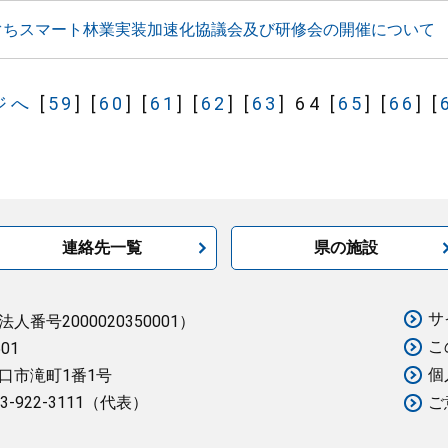
ぐちスマート林業実装加速化協議会及び研修会の開催について
ジへ
[
59
]
[
60
]
[
61
]
[
62
]
[
63
]
64
[
65
]
[
66
]
[
連絡先一覧
県の施設
サ
法人番号2000020350001）
こ
501
個
口市滝町1番1号
3-922-3111（代表）
ご