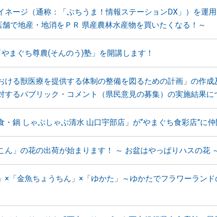
イネージ（通称：「ぶちうま！情報ステーションDX」）を運用
0店舗で地産・地消をＰＲ 県産農林水産物を買いたくなる！～
「やまぐち尊農(そんのう)塾」を開講します！
おける獣医療を提供する体制の整備を図るための計画」の作成
対するパブリック・コメント（県民意見の募集）の実施結果に
食・鍋 しゃぶしゃぶ清水 山口宇部店」が“やまぐち食彩店”に
こん」の花の出荷が始まります！ ～ お盆はやっぱりハスの花 
」×「金魚ちょうちん」×「ゆかた」～ゆかたでフラワーランド