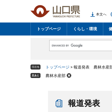
ペ
メ
ー
ニ
本文へ
ジ
ュ
の
ー
トップページ
くらし・環境
先
を
頭
飛
で
ば
G
す
し
o
o
。
て
g
l
本
トップページ
>
報道発表 農林水産
e
現在地
文
カ
ス
農林水産部
足あと
へ
タ
ム
検
索
本
文
報道発表