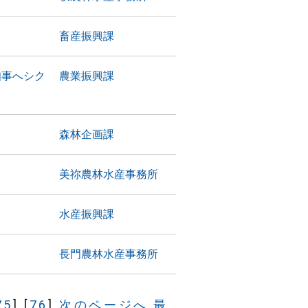
畜産振興課
知事へシク
農業振興課
森林企画課
美祢農林水産事務所
水産振興課
長門農林水産事務所
75
]
[
76
]
次のページへ
最