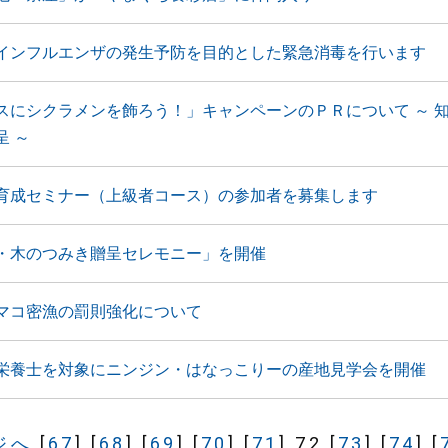
インフルエンザの発生予防を目的とした緊急消毒を行います
スにシクラメンを飾ろう！」キャンペーンのＰＲについて ～ 
呈 ～
育成セミナー（上級者コース）の参加者を募集します
・木のつみき贈呈セレモニー」を開催
マコ密漁の罰則強化について
栄養士を対象にニンジン・はなっこりーの産地見学会を開催
ジへ
[
67
]
[
68
]
[
69
]
[
70
]
[
71
]
72
[
73
]
[
74
]
[