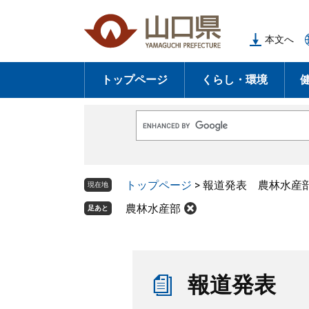
ペ
メ
ー
ニ
本文へ
ジ
ュ
の
ー
トップページ
くらし・環境
先
を
頭
飛
で
ば
G
す
し
o
o
。
て
g
l
本
トップページ
>
報道発表 農林水産
e
現在地
文
カ
ス
農林水産部
足あと
へ
タ
ム
検
索
本
文
報道発表