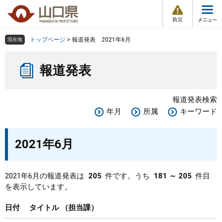
防
ペ
メ
災
ー
ニ
・
メ
災
ジ
ュ
害
ニ
の
ー
組織で探す
情
トップページ
>
報道発表 2021年6月
現在地
ュ
報
先
を
ー
本
頭
飛
Other Languages
お気に入り
ページ番号検索
報道発表
文
で
ば
す
し
検索の仕方
組織で探す
サイトマップで探す
。
て
報道発表検索
本
トップページ
年月
所属
キーワード
文
へ
くらし・環境
2021年6月
健康・福祉
2021年6月の報道発表は
205
件です。うち
181 ～ 205
件目
を表示しています。
教育・文化・スポーツ
日付
タイトル
担当課
しごと・産業・観光