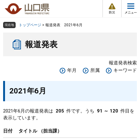
防
ペ
メ
災
ー
ニ
・
メ
災
ジ
ュ
害
ニ
の
ー
組織で探す
情
トップページ
>
報道発表 2021年6月
現在地
ュ
報
先
を
ー
本
頭
飛
Other Languages
お気に入り
ページ番号検索
報道発表
文
で
ば
す
し
検索の仕方
組織で探す
サイトマップで探す
。
て
報道発表検索
本
トップページ
年月
所属
キーワード
文
へ
くらし・環境
2021年6月
健康・福祉
2021年6月の報道発表は
205
件です。うち
91 ～ 120
件目を
表示しています。
教育・文化・スポーツ
日付
タイトル
担当課
しごと・産業・観光