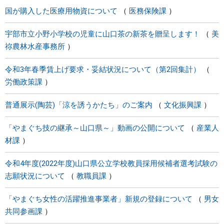
国が購入した医療用物資について
医務保険課
宇部市立小野小学校の児童に山口茶の新茶を贈呈します！
美
祢農林水産事務所
令和3年春季賃上げ要求・妥結状況について（第2回集計）
労働政策課
普通展示(陶芸)「涼を誘うかたち」のご案内
文化振興課
「やまぐち技の継承～山口県～」動画の公開について
産業人
材課
令和4年度(2022年度)山口県公立学校教員採用候補者選考試験の
志願状況について
教職員課
「やまぐち女性の活躍推進事業者」新規の登録について
男女
共同参画課