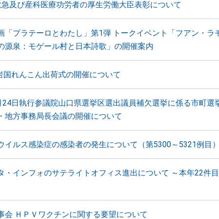
救急及び産科医療功労者の厚生労働大臣表彰について
画「プラテーロとわたし」第1弾 トークイベント「フアン・ラ
の源泉：モゲール村と日本詩歌」の開催案内
 岩国れんこん出荷式の開催について
0月24日執行参議院山口県選挙区選出議員補欠選挙に係る市町選
・地方事務局長会議の開催について
ウイルス感染症の感染者の発生について（第5300～5321例目
タ・インフォのサテライトオフィス進出について ～本年22件
事会 ＨＰＶワクチンに関する要望について