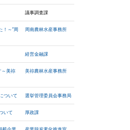
議事調査課
た！～“周
周南農林水産事務所
経営金融課
す～美祢
美祢農林水産事務所
について
選挙管理委員会事務局
ついて
厚政課
掲載企業
産業脱炭素化推進室