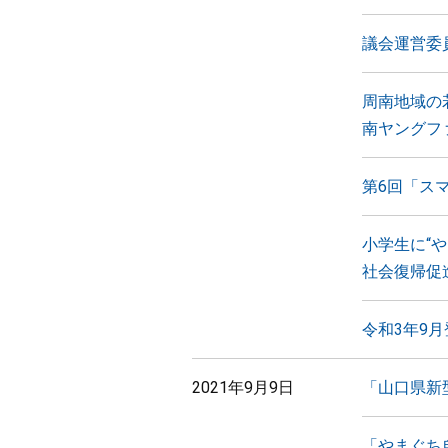
議会運営委
周南地域の
南ヤングフ
第6回「ス
小学生に“
社会復帰促
令和3年9
2021年9月9日
「山口県新
「やまぐち