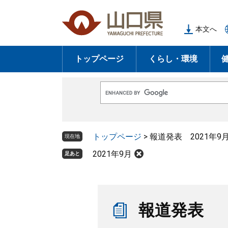
ペ
メ
ー
ニ
本文へ
ジ
ュ
の
ー
トップページ
くらし・環境
先
を
頭
飛
で
ば
G
す
し
o
o
。
て
g
l
本
トップページ
>
報道発表 2021年9
e
現在地
文
カ
ス
2021年9月
足あと
へ
タ
ム
検
索
本
文
報道発表