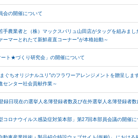
員会の開催について
若手農業者と（株）マックスバリュ山田店がタッグを組みまし
ァーマーとれたて新鮮産直コーナー”が本格始動～
マート★づくり研究会」の開催について
やまぐちオリジナルユリ”のフラワーアレンジメントを贈呈しま
進センター社会貢献作業～
月登録日現在の選挙人名簿登録者数及び在外選挙人名簿登録者数
型コロナウイルス感染症対策本部」第27回本部員会議の開催に
自動車産業技術・製品紹介特設ウェブサイト(仮称)」 における