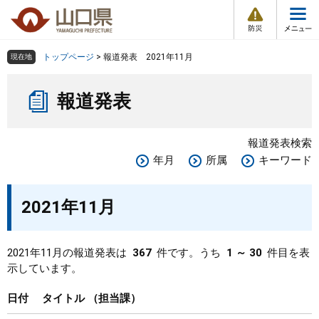
防
ペ
メ
災
ー
ニ
・
メ
災
ジ
ュ
害
ニ
の
ー
組織で探す
情
トップページ
>
報道発表 2021年11月
現在地
ュ
報
先
を
ー
本
頭
飛
Other Languages
お気に入り
ページ番号検索
報道発表
文
で
ば
す
し
検索の仕方
組織で探す
サイトマップで探す
。
て
報道発表検索
本
トップページ
年月
所属
キーワード
文
へ
くらし・環境
2021年11月
健康・福祉
2021年11月の報道発表は
367
件です。うち
1 ～ 30
件目を表
示しています。
教育・文化・スポーツ
日付
タイトル
担当課
しごと・産業・観光