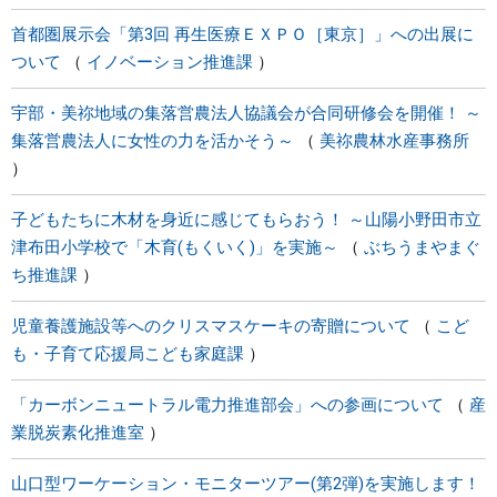
首都圏展示会「第3回 再生医療ＥＸＰＯ［東京］」への出展に
ついて
イノベーション推進課
宇部・美祢地域の集落営農法人協議会が合同研修会を開催！ ～
集落営農法人に女性の力を活かそう～
美祢農林水産事務所
子どもたちに木材を身近に感じてもらおう！ ～山陽小野田市立
津布田小学校で「木育(もくいく)」を実施～
ぶちうまやまぐ
ち推進課
児童養護施設等へのクリスマスケーキの寄贈について
こど
も・子育て応援局こども家庭課
「カーボンニュートラル電力推進部会」への参画について
産
業脱炭素化推進室
山口型ワーケーション・モニターツアー(第2弾)を実施します！