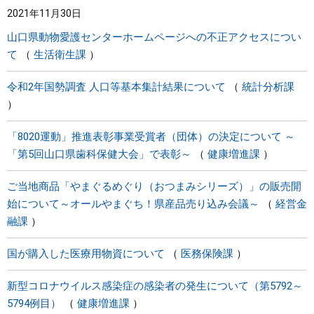
2021年11月30日
まちづくり
山口県動物愛護センターホームページへの不正アクセスについ
て
生活衛生課
県政情報
令和2年国勢調査 人口等基本集計結果について
統計分析課
「8020運動」推進表彰事業受賞者（団体）の決定について ～
「第5回山口県歯科保健大会」で表彰～
健康増進課
ご当地商品「やまぐるめぐり（おつまみシリーズ）」の販売開
始について～オールやまぐち！県産品売り込み会議～
経営金
融課
国が購入した医療用物資について
医務保険課
新型コロナウイルス感染症の感染者の発生について（第5792～
5794例目）
健康増進課