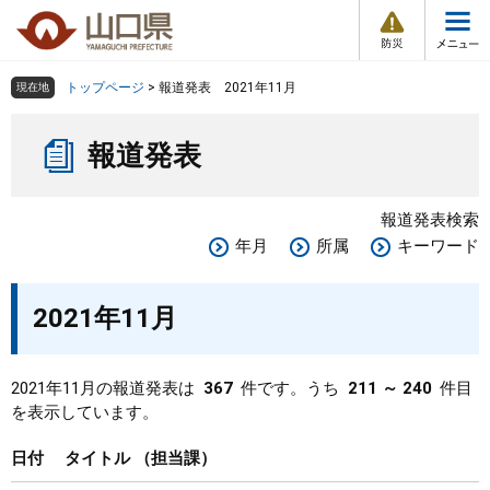
防
ペ
メ
災
ー
ニ
・
メ
災
ジ
ュ
害
ニ
の
ー
組織で探す
情
トップページ
>
報道発表 2021年11月
現在地
ュ
報
先
を
ー
本
頭
飛
Other Languages
お気に入り
ページ番号検索
報道発表
文
で
ば
す
し
検索の仕方
組織で探す
サイトマップで探す
。
て
報道発表検索
本
トップページ
年月
所属
キーワード
文
へ
くらし・環境
2021年11月
健康・福祉
2021年11月の報道発表は
367
件です。うち
211 ～ 240
件目
を表示しています。
教育・文化・スポーツ
日付
タイトル
担当課
しごと・産業・観光