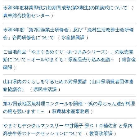
令和3年度林業即戦力短期育成塾(第3期生)の閉講式について
農林総合技術センター
令和3年度「第2回漁業士研修会」及び「漁村生活改善士会研修
会」合同研修会について
水産振興課
ご当地商品「やまぐるめぐり（おつまみシリーズ）」の販売開
始について～オールやまぐち！県産品売り込み会議～
経営金
融課
山口県内のくらしを守るための対県要請（山口県消費者団体連
絡協議会）
県民生活課
第37回萩地区魚料理コンクールを開催 ～浜の母ちゃん達が料理
の腕を競います！～
萩農林水産事務所
やまぐちデジタルマンスリー 中井陽子 県ＣＩＯ補佐官 と県内
高校生等のトークセッションについて
教育政策課