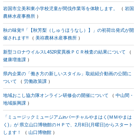
岩国市立美和東小学校児童が間伐作業等を体験します。
岩国
農林水産事務所
秋の味覚!!「【秋芳梨（しゅうほうなし）】」の初荷出発式が開
催されます!!
美祢農林水産事務所
新型コロナウイルスL452R変異株ＰＣＲ検査の結果について
健康増進課
県内企業の「働き方の新しいスタイル」取組紹介動画の公開に
ついて
労働政策課
地域おこし協力隊オンライン研修会の開催について
中山間・
地域振興課
「ミュージックミュージアムinバーチャルやまはく(ＭＭやまは
く)」が 県立山口博物館のＨＰで、2月8日(月曜日)からスタート
します！
山口博物館