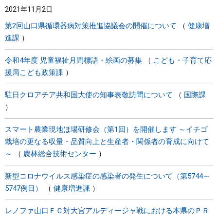
2021年11月2日
まちづくり
第2回山口県循環器病対策推進協議会の開催について
健康増
進課
県政情報
令和4年度 児童福祉月間標語・絵画の募集
こども・子育て応
援局こども政策課
駐日クロアチア共和国大使の知事表敬訪問について
国際課
スマート農業現地ほ場研修会（第1回）を開催します ～イチゴ
栽培の更なる収量・品質向上と生産者・関係者の育成に向けて
～
農林総合技術センター
新型コロナウイルス感染症の感染者の発生について（第5744～
5747例目）
健康増進課
レノファ山口ＦＣ対大宮アルディージャ戦における本県のＰＲ