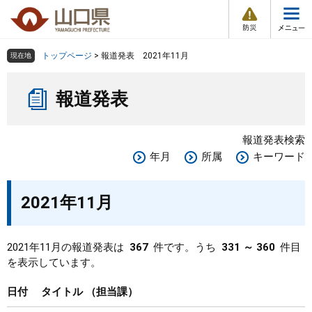
防
ペ
メ
災
ー
ニ
・
メ
災
ジ
ュ
害
ニ
の
ー
組織で探す
情
トップページ
>
報道発表 2021年11月
現在地
ュ
報
先
を
ー
本
頭
飛
Other Languages
お気に入り
ページ番号検索
報道発表
文
で
ば
す
し
検索の仕方
組織で探す
サイトマップで探す
。
て
報道発表検索
本
トップページ
年月
所属
キーワード
文
へ
くらし・環境
2021年11月
健康・福祉
2021年11月の報道発表は
367
件です。うち
331 ～ 360
件目
を表示しています。
教育・文化・スポーツ
日付
タイトル
担当課
しごと・産業・観光