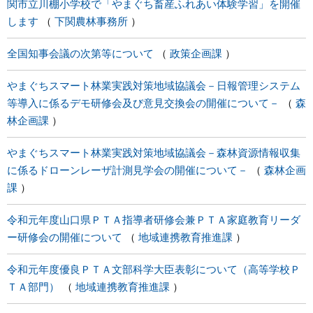
関市立川棚小学校で「やまぐち畜産ふれあい体験学習」を開催
します
下関農林事務所
全国知事会議の次第等について
政策企画課
やまぐちスマート林業実践対策地域協議会－日報管理システム
等導入に係るデモ研修会及び意見交換会の開催について－
森
林企画課
やまぐちスマート林業実践対策地域協議会－森林資源情報収集
に係るドローンレーザ計測見学会の開催について－
森林企画
課
令和元年度山口県ＰＴＡ指導者研修会兼ＰＴＡ家庭教育リーダ
ー研修会の開催について
地域連携教育推進課
令和元年度優良ＰＴＡ文部科学大臣表彰について（高等学校Ｐ
ＴＡ部門）
地域連携教育推進課