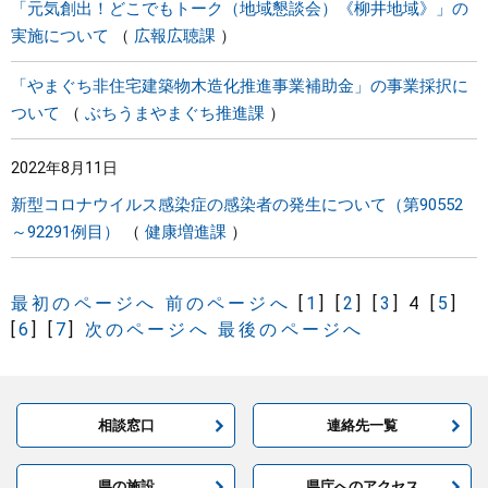
「元気創出！どこでもトーク（地域懇談会）《柳井地域》」の
実施について
広報広聴課
「やまぐち非住宅建築物木造化推進事業補助金」の事業採択に
ついて
ぶちうまやまぐち推進課
2022年8月11日
新型コロナウイルス感染症の感染者の発生について（第90552
～92291例目）
健康増進課
最初のページへ
前のページへ
[
1
]
[
2
]
[
3
]
4
[
5
]
[
6
]
[
7
]
次のページへ
最後のページへ
相談窓口
連絡先一覧
県の施設
県庁へのアクセス