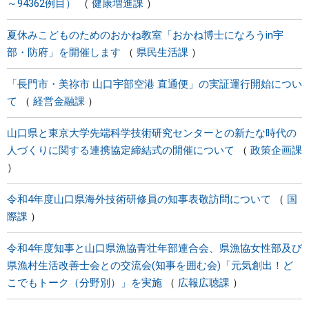
～94362例目）
健康増進課
夏休みこどものためのおかね教室「おかね博士になろうin宇
部・防府」を開催します
県民生活課
「長門市・美祢市 山口宇部空港 直通便」の実証運行開始につい
て
経営金融課
山口県と東京大学先端科学技術研究センターとの新たな時代の
人づくりに関する連携協定締結式の開催について
政策企画課
令和4年度山口県海外技術研修員の知事表敬訪問について
国
際課
令和4年度知事と山口県漁協青壮年部連合会、県漁協女性部及び
県漁村生活改善士会との交流会(知事を囲む会)「元気創出！ど
こでもトーク（分野別）」を実施
広報広聴課