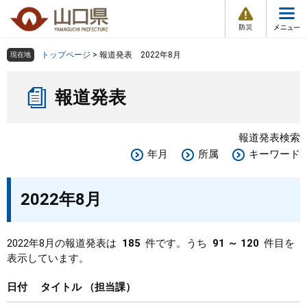
防
ペ
メ
災
ー
ニ
・
メ
災
ジ
ュ
害
ニ
の
ー
組織で探す
情
トップページ
>
報道発表 2022年8月
現在地
ュ
報
先
を
ー
本
頭
飛
Other Languages
お気に入り
ページ番号検索
報道発表
文
で
ば
す
し
検索の仕方
組織で探す
サイトマップで探す
。
て
報道発表検索
本
トップページ
年月
所属
キーワード
文
へ
くらし・環境
2022年8月
健康・福祉
2022年8月の報道発表は
185
件です。うち
91 ～ 120
件目を
表示しています。
教育・文化・スポーツ
日付
タイトル
担当課
しごと・産業・観光