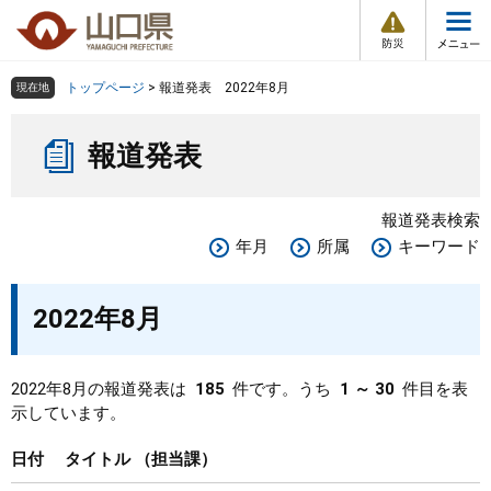
防
ペ
メ
災
ー
ニ
・
メ
災
ジ
ュ
害
ニ
の
ー
組織で探す
情
トップページ
>
報道発表 2022年8月
現在地
ュ
報
先
を
ー
本
頭
飛
Other Languages
お気に入り
ページ番号検索
報道発表
文
で
ば
す
し
検索の仕方
組織で探す
サイトマップで探す
。
て
報道発表検索
本
トップページ
年月
所属
キーワード
文
へ
くらし・環境
2022年8月
健康・福祉
2022年8月の報道発表は
185
件です。うち
1 ～ 30
件目を表
示しています。
教育・文化・スポーツ
日付
タイトル
担当課
しごと・産業・観光