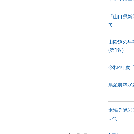
「山口県新
て
山陰道の早
(第1報)
令和4年度
県産農林水
米海兵隊岩
いて