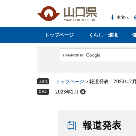
ペ
メ
ー
ニ
本文へ
ジ
ュ
の
ー
トップページ
くらし・環境
先
を
頭
飛
で
ば
G
す
し
o
o
。
て
g
l
本
トップページ
>
報道発表 2023年2
e
現在地
文
カ
ス
2023年2月
足あと
へ
タ
ム
検
索
本
文
報道発表