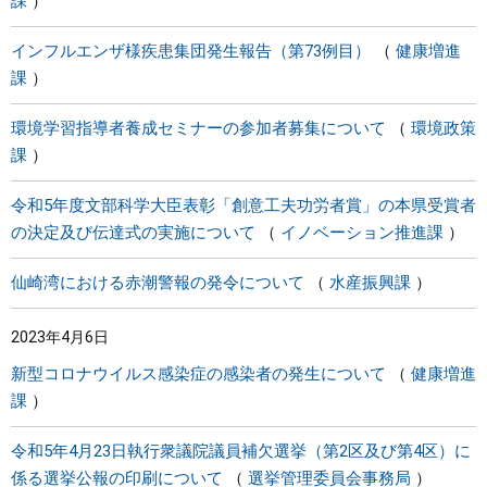
課
インフルエンザ様疾患集団発生報告（第73例目）
健康増進
課
環境学習指導者養成セミナーの参加者募集について
環境政策
課
令和5年度文部科学大臣表彰「創意工夫功労者賞」の本県受賞者
の決定及び伝達式の実施について
イノベーション推進課
仙崎湾における赤潮警報の発令について
水産振興課
2023年4月6日
新型コロナウイルス感染症の感染者の発生について
健康増進
課
令和5年4月23日執行衆議院議員補欠選挙（第2区及び第4区）に
係る選挙公報の印刷について
選挙管理委員会事務局