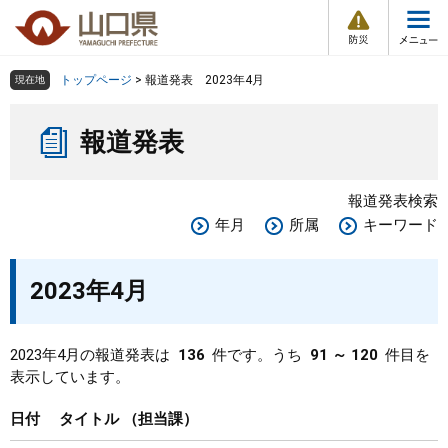
防
ペ
メ
災
ー
ニ
・
メ
災
ジ
ュ
害
ニ
の
ー
組織で探す
情
トップページ
>
報道発表 2023年4月
現在地
ュ
報
先
を
ー
本
頭
飛
Other Languages
お気に入り
ページ番号検索
報道発表
文
で
ば
す
し
検索の仕方
組織で探す
サイトマップで探す
。
て
報道発表検索
本
トップページ
年月
所属
キーワード
文
へ
くらし・環境
2023年4月
健康・福祉
2023年4月の報道発表は
136
件です。うち
91 ～ 120
件目を
表示しています。
教育・文化・スポーツ
日付
タイトル
担当課
しごと・産業・観光