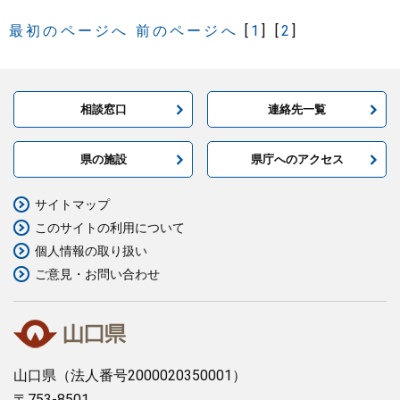
最初のページへ
前のページへ
[
1
]
[
2
]
まちづくり
県政情報
相談窓口
連絡先一覧
県の施設
県庁へのアクセス
サイトマップ
このサイトの利用について
個人情報の取り扱い
ご意見・お問い合わせ
山口県
（法人番号2000020350001）
〒753-8501