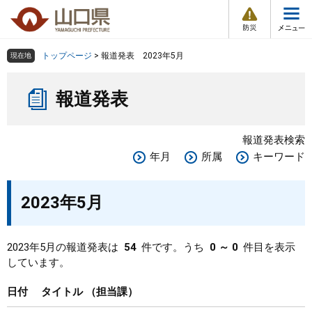
防
ペ
メ
災
ー
ニ
・
メ
災
ジ
ュ
害
ニ
の
ー
組織で探す
情
トップページ
>
報道発表 2023年5月
現在地
ュ
報
先
を
ー
本
頭
飛
Other Languages
お気に入り
ページ番号検索
報道発表
文
で
ば
す
し
検索の仕方
組織で探す
サイトマップで探す
。
て
報道発表検索
本
トップページ
年月
所属
キーワード
文
へ
くらし・環境
2023年5月
健康・福祉
2023年5月の報道発表は
54
件です。うち
0 ～ 0
件目を表示
しています。
教育・文化・スポーツ
日付
タイトル
担当課
しごと・産業・観光