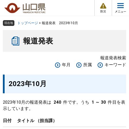
防
ペ
メ
災
ー
ニ
・
メ
災
ジ
ュ
害
ニ
の
ー
組織で探す
情
トップページ
>
報道発表 2023年10月
現在地
ュ
報
先
を
ー
本
頭
飛
Other Languages
お気に入り
ページ番号検索
報道発表
文
で
ば
す
し
検索の仕方
組織で探す
サイトマップで探す
。
て
報道発表検索
本
トップページ
年月
所属
キーワード
文
へ
くらし・環境
2023年10月
健康・福祉
2023年10月の報道発表は
240
件です。うち
1 ～ 30
件目を表
示しています。
教育・文化・スポーツ
日付
タイトル
担当課
しごと・産業・観光