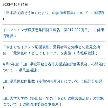
2023年10月31日
まちづくり
「日本語で話そうinくだまつ」の参加者募集について
国際課
県政情報
インフルエンザ様疾患集団発生報告（第317-332例目）
健康
増進課
「やまぐちイクメン応援表彰」受賞者等と知事との意見交換
会 「元気創出！どこでもトーク」を実施
広報広聴課
令和5年度「山口県犯罪被害者等支援施策評価委員会」の開催に
ついて
県民生活課
山口県景気動向指数（令和5年8月分）について
統計分析課
山口大学大学祭（姫山祭）での「明るい選挙啓発活動」の実施
について
選挙管理委員会事務局