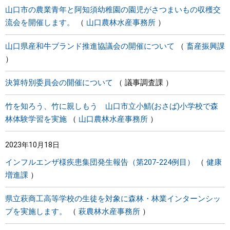
山口市の農業青年と阿知須幼稚園の園児がさつまいもの収穫交
流会を開催します。
山口農林水産事務所
山口県産和牛ブランド推進協議会の開催について
畜産振興課
決算特別委員会の開催について
議事調査課
竹を知ろう、竹に親しもう 山口市立小鯖(おさば)小学校で森
林体験学習を実施
山口農林水産事務所
2023年10月18日
インフルエンザ様疾患集団発生報告（第207-224例目）
健康
増進課
県立萩商工高等学校の生徒を対象に森林・林業インターンシッ
プを実施します。
萩農林水産事務所