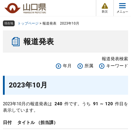
防
ペ
メ
災
ー
ニ
・
メ
災
ジ
ュ
害
ニ
の
ー
組織で探す
情
トップページ
>
報道発表 2023年10月
現在地
ュ
報
先
を
ー
本
頭
飛
Other Languages
お気に入り
ページ番号検索
報道発表
文
で
ば
す
し
検索の仕方
組織で探す
サイトマップで探す
。
て
報道発表検索
本
トップページ
年月
所属
キーワード
文
へ
くらし・環境
2023年10月
健康・福祉
2023年10月の報道発表は
240
件です。うち
91 ～ 120
件目を
表示しています。
教育・文化・スポーツ
日付
タイトル
担当課
しごと・産業・観光