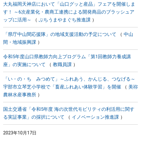
大丸福岡天神店において「山口グッと産品」フェアを開催しま
す！ ～6次産業化・農商工連携による開発商品のブラッシュア
ップに活用～
ぶちうまやまぐち推進課
「県庁中山間応援隊」の地域支援活動の予定について
中山
間・地域振興課
令和5年度山口県教師力向上プログラム「第1回教師力養成講
座」の実施について
教職員課
「い・の・ち みつめて」～ふれあう、かんじる、つなげる～
宇部市立琴芝小学校で「畜産ふれあい体験学習」を開催
美祢
農林水産事務所
国土交通省「令和5年度 海の次世代モビリティの利活用に関す
る実証事業」の採択について
イノベーション推進課
2023年10月17日