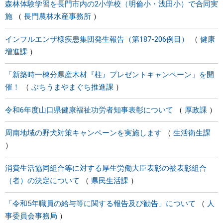
森林体験学習を長門市内の2小学校（明倫小・浅田小）で合同実
施
長門農林水産事務所
インフルエンザ様疾患集団発生報告（第187-206例目）
健康
増進課
「新築時一棟分県産木材『柱』プレゼントキャンペーン」を開
催！
ぶちうまやまぐち推進課
令和6年度山口県健康福祉功労者知事表彰について
厚政課
周南地域の野犬対策キャンペーンを実施します
生活衛生課
消費生活協同組合等に対する厚生労働大臣表彰の被表彰組合
（者）の決定について
県民生活課
「令和5年職員の給与等に関する報告及び勧告」について
人
事委員会事務局