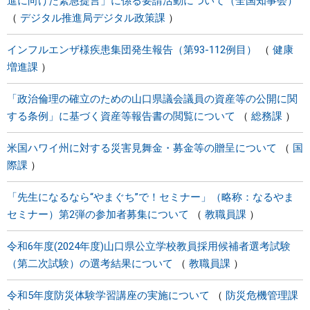
進に向けた緊急提言」に係る要請活動について（全国知事会）
デジタル推進局デジタル政策課
インフルエンザ様疾患集団発生報告（第93-112例目）
健康
増進課
「政治倫理の確立のための山口県議会議員の資産等の公開に関
する条例」に基づく資産等報告書の閲覧について
総務課
米国ハワイ州に対する災害見舞金・募金等の贈呈について
国
際課
「先生になるなら“やまぐち”で！セミナー」（略称：なるやま
セミナー）第2弾の参加者募集について
教職員課
令和6年度(2024年度)山口県公立学校教員採用候補者選考試験
（第二次試験）の選考結果について
教職員課
令和5年度防災体験学習講座の実施について
防災危機管理課