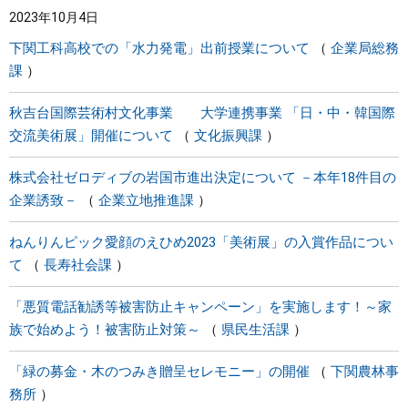
2023年10月4日
まちづくり
下関工科高校での「水力発電」出前授業について
企業局総務
課
県政情報
秋吉台国際芸術村文化事業 大学連携事業 「日・中・韓国際
交流美術展」開催について
文化振興課
株式会社ゼロディブの岩国市進出決定について －本年18件目の
企業誘致－
企業立地推進課
ねんりんピック愛顔のえひめ2023「美術展」の入賞作品につい
て
長寿社会課
「悪質電話勧誘等被害防止キャンペーン」を実施します！～家
族で始めよう！被害防止対策～
県民生活課
「緑の募金・木のつみき贈呈セレモニー」の開催
下関農林事
務所