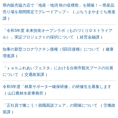
県内販売協力店で「地産・地消 秋の収穫祭」を開催！～県産品
売り場を期間限定でグレードアップ～
ぶちうまやまぐち推進
課
「令和5年度 未来技術オープンラボ（ものづくりＤＸトライア
ル）」実証プロジェクトの採択について
経営金融課
知事の新型コロナワクチン接種（5回目接種）について
健康
増進課
「ｙａｂふれあいフェスタ」における台南市観光ブースの出展
について
交通政策課
令和5年度「林業サポーター確保研修」の研修生を募集します
山口農林水産事務所
「正社員で働こう！就職面談フェア」の開催について
労働政
策課