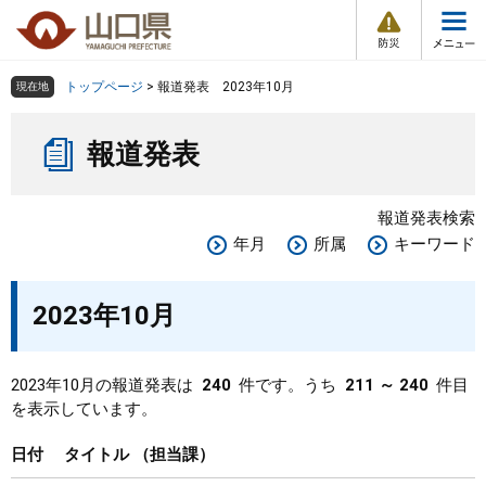
防
ペ
メ
災
ー
ニ
・
メ
災
ジ
ュ
害
ニ
の
ー
組織で探す
情
トップページ
>
報道発表 2023年10月
現在地
ュ
報
先
を
ー
本
頭
飛
Other Languages
お気に入り
ページ番号検索
報道発表
文
で
ば
す
し
検索の仕方
組織で探す
サイトマップで探す
。
て
報道発表検索
本
トップページ
年月
所属
キーワード
文
へ
くらし・環境
2023年10月
健康・福祉
2023年10月の報道発表は
240
件です。うち
211 ～ 240
件目
を表示しています。
教育・文化・スポーツ
日付
タイトル
担当課
しごと・産業・観光