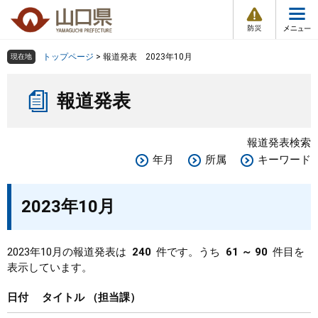
防
ペ
メ
災
ー
ニ
・
メ
災
ジ
ュ
害
ニ
の
ー
組織で探す
情
トップページ
>
報道発表 2023年10月
現在地
ュ
報
先
を
ー
本
頭
飛
Other Languages
お気に入り
ページ番号検索
報道発表
文
で
ば
す
し
検索の仕方
組織で探す
サイトマップで探す
。
て
報道発表検索
本
トップページ
年月
所属
キーワード
文
へ
くらし・環境
2023年10月
健康・福祉
2023年10月の報道発表は
240
件です。うち
61 ～ 90
件目を
表示しています。
教育・文化・スポーツ
日付
タイトル
担当課
しごと・産業・観光