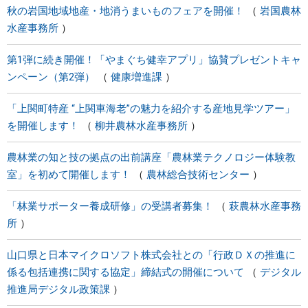
秋の岩国地域地産・地消うまいものフェアを開催！
岩国農林
水産事務所
第1弾に続き開催！「やまぐち健幸アプリ」協賛プレゼントキャ
ンペーン（第2弾）
健康増進課
「上関町特産 “上関車海老”の魅力を紹介する産地見学ツアー」
を開催します！
柳井農林水産事務所
農林業の知と技の拠点の出前講座「農林業テクノロジー体験教
室」を初めて開催します！
農林総合技術センター
「林業サポーター養成研修」の受講者募集！
萩農林水産事務
所
山口県と日本マイクロソフト株式会社との「行政ＤＸの推進に
係る包括連携に関する協定」締結式の開催について
デジタル
推進局デジタル政策課