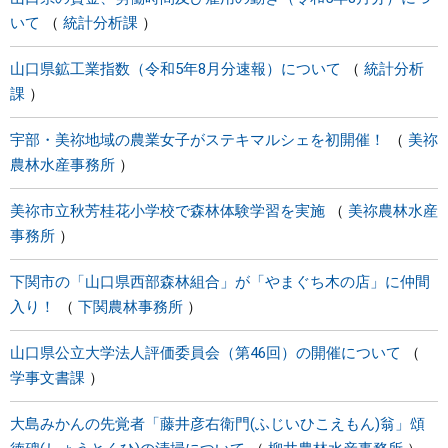
いて
統計分析課
山口県鉱工業指数（令和5年8月分速報）について
統計分析
課
宇部・美祢地域の農業女子がステキマルシェを初開催！
美祢
農林水産事務所
美祢市立秋芳桂花小学校で森林体験学習を実施
美祢農林水産
事務所
下関市の「山口県西部森林組合」が「やまぐち木の店」に仲間
入り！
下関農林事務所
山口県公立大学法人評価委員会（第46回）の開催について
学事文書課
大島みかんの先覚者「藤井彦右衛門(ふじいひこえもん)翁」頌