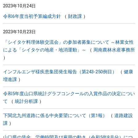
2023年10月24日
まちづくり
令和6年度当初予算編成方針
財政課
県政情報
2023年10月23日
「シイタケ料理体験交流会」の参加者募集について ～林業女性
による「シイタケの地産・地消運動」～
周南農林水産事務所
インフルエンザ様疾患集団発生報告（第243-250例目）
健康
増進課
令和5年度山口県統計グラフコンクールの入賞作品の決定につい
て
統計分析課
下関北九州道路に係る中央要望について（第1報）
道路建設
課
山口県の賃金、労働時間及び雇用の動き（令和5年8月分）につ