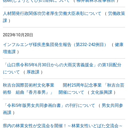
徳碑(しょうとくひ)の清掃について
柳井農林水産事務所
人材開発行政関係功労者厚生労働大臣表彰について
労働政策
課
2023年10月20日
インフルエンザ様疾患集団発生報告（第232-242例目）
健康
増進課
「山口県令和5年6月30日からの大雨災害義援金」の第1回配分
について
厚政課
秋吉台国際芸術村文化事業 開村25周年記念事業 「秋吉台芸
術祭 組曲『香月泰男』」 開催について
文化振興課
「令和5年版男女共同参画白書」の刊行について
男女共同参
画課
県内の林業女性が交流会を開催！～林業女性いどばた交流会～