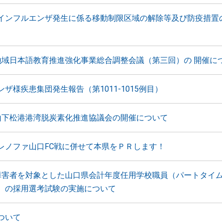
インフルエンザ発生に係る移動制限区域の解除等及び防疫措置
地域日本語教育推進強化事業総合調整会議（第三回）の 開催に
ザ様疾患集団発生報告（第1011-1015例目）
山下松港港湾脱炭素化推進協議会の開催について
レノファ山口FC戦に併せて本県をＰＲします！
障害者を対象とした山口県会計年度任用学校職員（パートタイ
）の採用選考試験の実施について
ついて