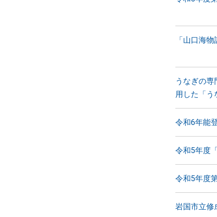
「山口海物
うなぎの専
用した「う
令和6年能
令和5年度
令和5年度
岩国市立修