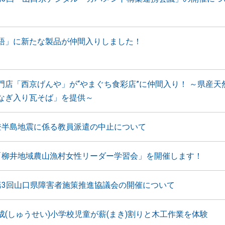
語」に新たな製品が仲間入りしました！
門店「西京げんや」が“やまぐち食彩店”に仲間入り！ ～県産天
なぎ入り瓦そば」を提供～
登半島地震に係る教員派遣の中止について
「柳井地域農山漁村女性リーダー学習会」を開催します！
第3回山口県障害者施策推進協議会の開催について
成(しゅうせい)小学校児童が薪(まき)割りと木工作業を体験