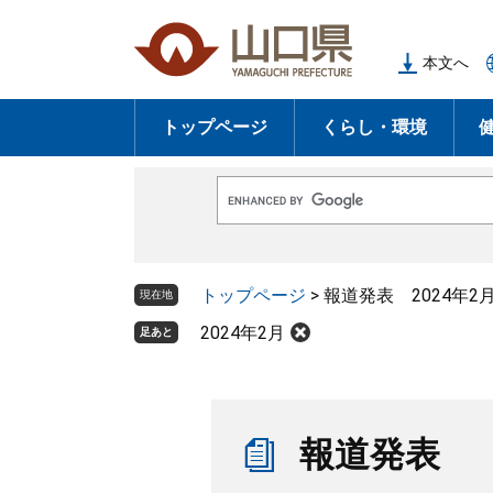
ペ
メ
ー
ニ
本文へ
ジ
ュ
の
ー
トップページ
くらし・環境
先
を
頭
飛
で
ば
G
す
し
o
o
。
て
g
l
本
トップページ
>
報道発表 2024年2
e
現在地
文
カ
ス
2024年2月
足あと
へ
タ
ム
検
索
本
文
報道発表