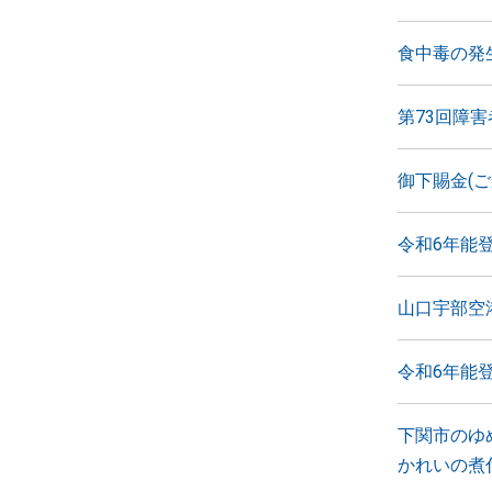
食中毒の発
第73回障
御下賜金(
令和6年能
山口宇部空
令和6年能
下関市のゆ
かれいの煮