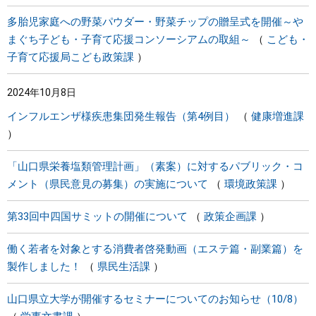
多胎児家庭への野菜パウダー・野菜チップの贈呈式を開催～や
まぐち子ども・子育て応援コンソーシアムの取組～
こども・
子育て応援局こども政策課
2024年10月8日
インフルエンザ様疾患集団発生報告（第4例目）
健康増進課
「山口県栄養塩類管理計画」（素案）に対するパブリック・コ
メント（県民意見の募集）の実施について
環境政策課
第33回中四国サミットの開催について
政策企画課
働く若者を対象とする消費者啓発動画（エステ篇・副業篇）を
製作しました！
県民生活課
山口県立大学が開催するセミナーについてのお知らせ（10/8）