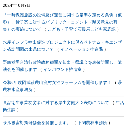
2024年10月9日
まちづくり
「一時保護施設の設備及び運営に関する基準を定める条例（仮
称）」骨子案に対するパブリック・コメント（県民意見の募
県政情報
集）の実施について
こども・子育て応援局こども家庭課
水産インフラ輸出促進プロジェクトに係るベトナム・キエンザ
ン省訪問団の来県について
イノベーション推進課
野崎孝男台湾行政院政務顧問が知事・県議会を表敬訪問し、講
演会を開催します
インバウンド推進室
令和6年度阿武萩農山漁村女性フォーラムを開催します！
萩
農林水産事務所
食品衛生事業功労者に対する厚生労働大臣表彰について
生活
衛生課
サル被害対策研修会を開催します。
下関農林事務所