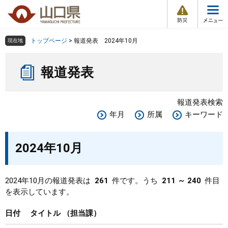
防
ペ
メ
災
ー
ニ
・
メ
災
ジ
ュ
害
ニ
の
ー
組織で探す
情
トップページ
>
報道発表 2024年10月
現在地
ュ
報
先
を
ー
本
頭
飛
Other Languages
お気に入り
ページ番号検索
報道発表
文
で
ば
す
し
検索の仕方
組織で探す
サイトマップで探す
。
て
報道発表検索
本
トップページ
年月
所属
キーワード
文
へ
くらし・環境
2024年10月
健康・福祉
2024年10月の報道発表は
261
件です。うち
211 ～ 240
件目
を表示しています。
教育・文化・スポーツ
日付
タイトル
担当課
しごと・産業・観光