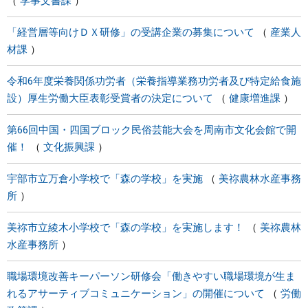
学事文書課
「経営層等向けＤＸ研修」の受講企業の募集について
産業人
材課
令和6年度栄養関係功労者（栄養指導業務功労者及び特定給食施
設）厚生労働大臣表彰受賞者の決定について
健康増進課
第66回中国・四国ブロック民俗芸能大会を周南市文化会館で開
催！
文化振興課
宇部市立万倉小学校で「森の学校」を実施
美祢農林水産事務
所
美祢市立綾木小学校で「森の学校」を実施します！
美祢農林
水産事務所
職場環境改善キーパーソン研修会「働きやすい職場環境が生ま
れるアサーティブコミュニケーション」の開催について
労働