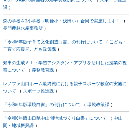
ＡCT ＳAIKYO関係者の知事表敬訪問について
スポーツ推進
課
森の学校を2小学校（明倫小・浅田小）合同で実施します！
長門農林水産事務所
「令和6年版子育て文化創造白書」の刊行について
こども・
子育て応援局こども政策課
知事の生成ＡＩ・学習アシスタントアプリを活用した授業の視
察について
義務教育課
レノファ山口ホーム最終戦における親子スポーツ教室の実施に
ついて
スポーツ推進課
「令和6年版環境白書」の刊行について
環境政策課
「令和6年版山口県中山間地域づくり白書」について
中山
間・地域振興課