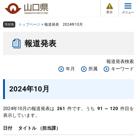
防
ペ
メ
災
ー
ニ
・
メ
災
ジ
ュ
害
ニ
の
ー
組織で探す
情
トップページ
>
報道発表 2024年10月
現在地
ュ
報
先
を
ー
本
頭
飛
Other Languages
お気に入り
ページ番号検索
報道発表
文
で
ば
す
し
検索の仕方
組織で探す
サイトマップで探す
。
て
報道発表検索
本
トップページ
年月
所属
キーワード
文
へ
くらし・環境
2024年10月
健康・福祉
2024年10月の報道発表は
261
件です。うち
91 ～ 120
件目を
表示しています。
教育・文化・スポーツ
日付
タイトル
担当課
しごと・産業・観光