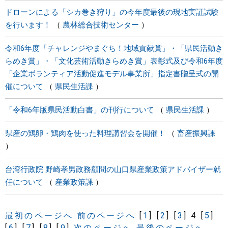
ドローンによる「シカ巻き狩り」の今年度最後の現地実証試験
を行います！
農林総合技術センター
令和6年度「チャレンジやまぐち！地域貢献賞」・「県民活動き
らめき賞」・「文化芸術活動きらめき賞」表彰式及び令和6年度
「企業ボランティア活動促進モデル事業所」指定書贈呈式の開
催について
県民生活課
「令和6年版県民活動白書」の刊行について
県民生活課
県産の鶏卵・鶏肉を使った料理講習会を開催！
畜産振興課
台湾行政院 野崎孝男政務顧問の山口県産業政策アドバイザー就
任について
産業政策課
最初のページへ
前のページへ
[
1
]
[
2
]
[
3
]
4
[
5
]
[
6
]
[
7
]
[
8
]
[
9
]
次のページへ
最後のページへ