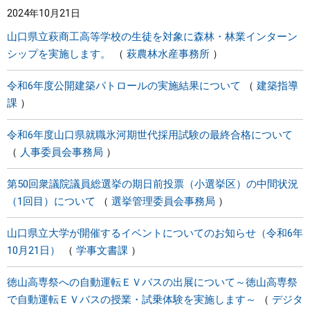
2024年10月21日
まちづくり
山口県立萩商工高等学校の生徒を対象に森林・林業インターン
シップを実施します。
萩農林水産事務所
県政情報
令和6年度公開建築パトロールの実施結果について
建築指導
課
令和6年度山口県就職氷河期世代採用試験の最終合格について
人事委員会事務局
第50回衆議院議員総選挙の期日前投票（小選挙区）の中間状況
（1回目）について
選挙管理委員会事務局
山口県立大学が開催するイベントについてのお知らせ（令和6年
10月21日）
学事文書課
徳山高専祭への自動運転ＥＶバスの出展について～徳山高専祭
で自動運転ＥＶバスの授業・試乗体験を実施します～
デジタ