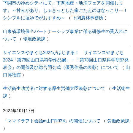
下関市のゆめシティにて、下関地産・地消フェアを開催しま
す。～甘みがあり、しゃきっとした歯ごたえのはなっこりー！
シンプルに塩ゆでがおすすめ～
下関農林事務所
山東省環境保全パートナーシップ事業に係る研修生の受入れに
ついて
環境政策課
サイエンスやまぐち2024がはじまる！ サイエンスやまぐち
2024「第78回山口県科学作品展」・「第78回山口県科学研究発
表会」の開催及び総合開会式（優秀作品の表彰）について
山
口博物館
生活衛生功労者に対する厚生労働大臣表彰について
生活衛生
課
2024年10月17日
「ママドラフト会議in山口2024」の開催について
労働政策課