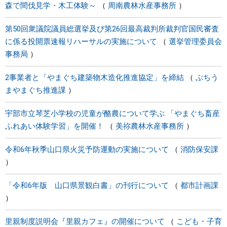
森で間伐見学・木工体験～
周南農林水産事務所
第50回衆議院議員総選挙及び第26回最高裁判所裁判官国民審査
に係る投開票速報リハーサルの実施について
選挙管理委員会
事務局
2事業者と「やまぐち建築物木造化推進協定」を締結
ぶちう
まやまぐち推進課
宇部市立琴芝小学校の児童が酪農について学ぶ 「やまぐち畜産
ふれあい体験学習」を開催！
美祢農林水産事務所
令和6年秋季山口県火災予防運動の実施について
消防保安課
「令和6年版 山口県景観白書」の刊行について
都市計画課
里親制度説明会『里親カフェ』の開催について
こども・子育