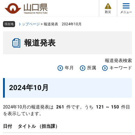
防
ペ
メ
災
ー
ニ
・
メ
災
ジ
ュ
害
ニ
の
ー
組織で探す
情
トップページ
>
報道発表 2024年10月
現在地
ュ
報
先
を
ー
本
頭
飛
Other Languages
お気に入り
ページ番号検索
報道発表
文
で
ば
す
し
検索の仕方
組織で探す
サイトマップで探す
。
て
報道発表検索
本
トップページ
年月
所属
キーワード
文
へ
くらし・環境
2024年10月
健康・福祉
2024年10月の報道発表は
261
件です。うち
121 ～ 150
件目
を表示しています。
教育・文化・スポーツ
日付
タイトル
担当課
しごと・産業・観光