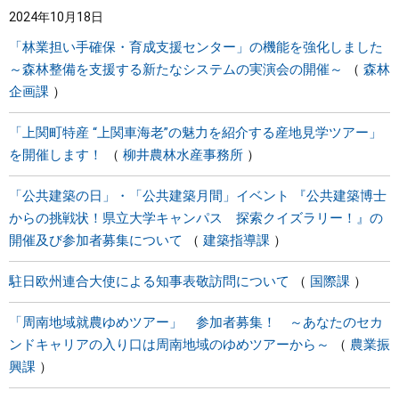
2024年10月18日
まちづくり
「林業担い手確保・育成支援センター」の機能を強化しました
～森林整備を支援する新たなシステムの実演会の開催～
森林
県政情報
企画課
「上関町特産 “上関車海老”の魅力を紹介する産地見学ツアー」
を開催します！
柳井農林水産事務所
「公共建築の日」・「公共建築月間」イベント 『公共建築博士
からの挑戦状！県立大学キャンパス 探索クイズラリー！』の
開催及び参加者募集について
建築指導課
駐日欧州連合大使による知事表敬訪問について
国際課
「周南地域就農ゆめツアー」 参加者募集！ ～あなたのセカ
ンドキャリアの入り口は周南地域のゆめツアーから～
農業振
興課