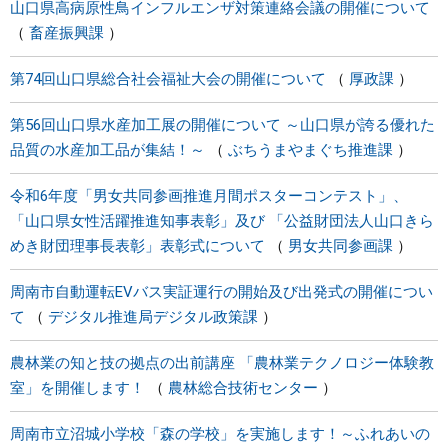
山口県高病原性鳥インフルエンザ対策連絡会議の開催について
畜産振興課
第74回山口県総合社会福祉大会の開催について
厚政課
第56回山口県水産加工展の開催について ～山口県が誇る優れた
品質の水産加工品が集結！～
ぶちうまやまぐち推進課
令和6年度「男女共同参画推進月間ポスターコンテスト」、
「山口県女性活躍推進知事表彰」及び 「公益財団法人山口きら
めき財団理事長表彰」表彰式について
男女共同参画課
周南市自動運転EVバス実証運行の開始及び出発式の開催につい
て
デジタル推進局デジタル政策課
農林業の知と技の拠点の出前講座 「農林業テクノロジー体験教
室」を開催します！
農林総合技術センター
周南市立沼城小学校「森の学校」を実施します！～ふれあいの