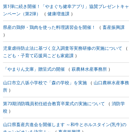
第1弾に続き開催！「やまぐち健幸アプリ」協賛プレゼントキャ
ンペーン（第2弾）
健康増進課
県産の鶏卵・鶏肉を使った料理講習会を開催！
畜産振興課
児童虐待防止法に基づく立入調査等実務研修の実施について
こども・子育て応援局こども家庭課
「やまりん文庫」贈呈式の開催
萩農林水産事務所
山口市立八坂小学校で「森の学校」を実施
山口農林水産事務
所
第73期消防職員初任総合教育卒業式の実施について
消防学
校
山口県畜産共進会を開催します ～和牛とホルスタイン(乳牛)の