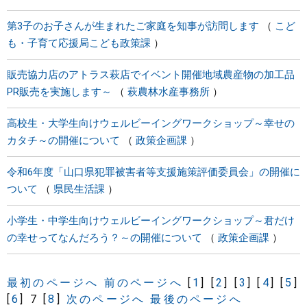
第3子のお子さんが生まれたご家庭を知事が訪問します
こど
も・子育て応援局こども政策課
販売協力店のアトラス萩店でイベント開催地域農産物の加工品
PR販売を実施します～
萩農林水産事務所
高校生・大学生向けウェルビーイングワークショップ～幸せの
カタチ～の開催について
政策企画課
令和6年度「山口県犯罪被害者等支援施策評価委員会」の開催に
ついて
県民生活課
小学生・中学生向けウェルビーイングワークショップ～君だけ
の幸せってなんだろう？～の開催について
政策企画課
最初のページへ
前のページへ
[
1
]
[
2
]
[
3
]
[
4
]
[
5
]
[
6
]
7
[
8
]
次のページへ
最後のページへ