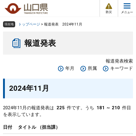
防
ペ
メ
災
ー
ニ
・
メ
災
ジ
ュ
害
ニ
の
ー
組織で探す
情
トップページ
>
報道発表 2024年11月
現在地
ュ
報
先
を
ー
本
頭
飛
Other Languages
お気に入り
ページ番号検索
報道発表
文
で
ば
す
し
検索の仕方
組織で探す
サイトマップで探す
。
て
報道発表検索
本
トップページ
年月
所属
キーワード
文
へ
くらし・環境
2024年11月
健康・福祉
2024年11月の報道発表は
225
件です。うち
181 ～ 210
件目
を表示しています。
教育・文化・スポーツ
日付
タイトル
担当課
しごと・産業・観光