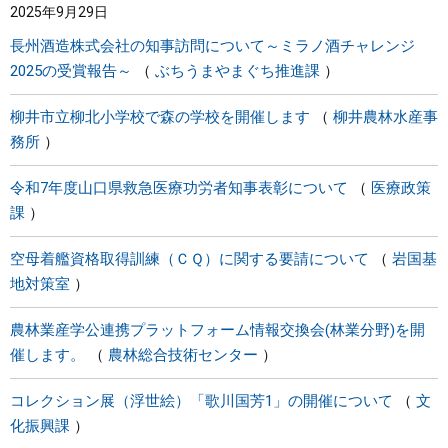
2025年9月29日
長州酒造株式会社の知事訪問について～ミラノ酒チャレンジ
2025の受賞報告～
ぶちうまやまぐち推進課
柳井市立柳北小学校で森の学校を開催します
柳井農林水産事
務所
令和7年度山口県救急医療功労者知事表彰について
医療政策
課
空母着艦資格取得訓練（ＣＱ）に関する要請について
岩国基
地対策室
農林業産学公連携プラットフォーム情報交換会(林業分野)を開
催します。
農林総合技術センター
コレクション展（浮世絵）「歌川国芳1」の開催について
文
化振興課