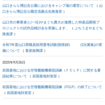
山口きらら博記念公園におけるキャンプ場の運営について
山
口きらら博記念公園交流拠点化推進室
山口市の事業者と(一社)やまぐち農大が連携した特産品開発プ
ロジェクトの試作品検討会を実施します。
ぶちうまやまぐち
推進課
令和7年度山口県職員採用選考試験(獣医師) (2次募集)の実
施について
畜産振興課
2025年9月26日
岩国基地における空母艦載機着陸訓練（ＦＣＬＰ）に関する要
請結果について
岩国基地対策室
岩国基地における空母艦載機着陸訓練（FCLP）の終了について
岩国基地対策室