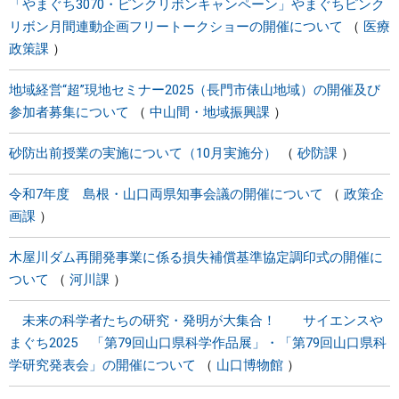
「やまぐち3070・ピンクリボンキャンペーン」やまぐちピンク
リボン月間連動企画フリートークショーの開催について
医療
政策課
地域経営“超”現地セミナー2025（長門市俵山地域）の開催及び
参加者募集について
中山間・地域振興課
砂防出前授業の実施について（10月実施分）
砂防課
令和7年度 島根・山口両県知事会議の開催について
政策企
画課
木屋川ダム再開発事業に係る損失補償基準協定調印式の開催に
ついて
河川課
未来の科学者たちの研究・発明が大集合！ サイエンスや
まぐち2025 「第79回山口県科学作品展」・「第79回山口県科
学研究発表会」の開催について
山口博物館