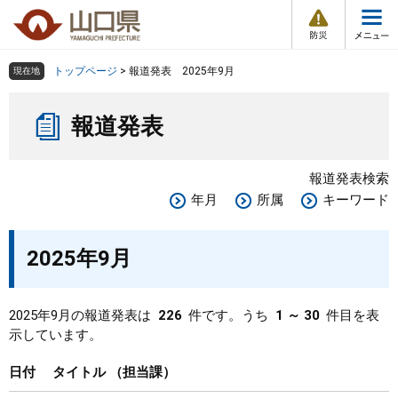
防
ペ
メ
災
ー
ニ
・
メ
災
ジ
ュ
害
ニ
の
ー
組織で探す
情
トップページ
>
報道発表 2025年9月
現在地
ュ
報
先
を
ー
本
頭
飛
Other Languages
お気に入り
ページ番号検索
報道発表
文
で
ば
す
し
検索の仕方
組織で探す
サイトマップで探す
。
て
報道発表検索
本
トップページ
年月
所属
キーワード
文
へ
くらし・環境
2025年9月
健康・福祉
2025年9月の報道発表は
226
件です。うち
1 ～ 30
件目を表
示しています。
教育・文化・スポーツ
日付
タイトル
担当課
しごと・産業・観光