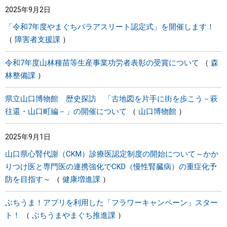
2025年9月2日
まちづくり
「令和7年度やまぐちパラアスリート認定式」を開催します！
障害者支援課
県政情報
令和7年度山林種苗等生産事業功労者表彰の受賞について
森
林整備課
県立山口博物館 歴史探訪 「古地図を片手に街を歩こう－萩
往還・山口町編－」の開催について
山口博物館
2025年9月1日
山口県心腎代謝（CKM）診療医認定制度の開始について～かか
りつけ医と専門医の連携強化でCKD（慢性腎臓病）の重症化予
防を目指す～
健康増進課
ぶちうま！アプリを利用した「フラワーキャンペーン」スター
ト！
ぶちうまやまぐち推進課