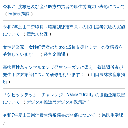
令和7年度救急及び産科医療功労者の厚生労働大臣表彰について
医療政策課
令和7年度山口県職員（職業訓練指導員）の採用選考試験の実施
について
産業人材課
女性起業家・女性経営者のための成長支援セミナーの受講者を
募集しています！
経営金融課
高病原性鳥インフルエンザ発生シーズンに備え、養鶏関係者が
発生予防対策等について研修を行います！
山口農林水産事務
所
「シビックテック チャレンジ YAMAGUCHI」の協働企業決定
について
デジタル推進局デジタル政策課
令和7年度山口県消費生活審議会の開催について
県民生活課