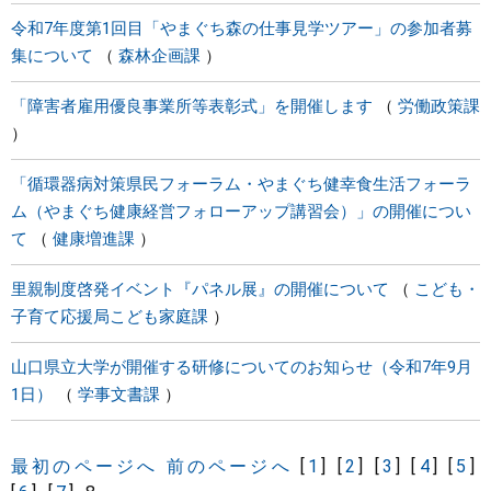
令和7年度第1回目「やまぐち森の仕事見学ツアー」の参加者募
集について
森林企画課
「障害者雇用優良事業所等表彰式」を開催します
労働政策課
「循環器病対策県民フォーラム・やまぐち健幸食生活フォーラ
ム（やまぐち健康経営フォローアップ講習会）」の開催につい
て
健康増進課
里親制度啓発イベント『パネル展』の開催について
こども・
子育て応援局こども家庭課
山口県立大学が開催する研修についてのお知らせ（令和7年9月
1日）
学事文書課
最初のページへ
前のページへ
[
1
]
[
2
]
[
3
]
[
4
]
[
5
]