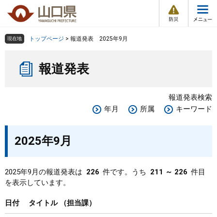
防
ペ
メ
災
ー
ニ
・
メ
災
ジ
ュ
害
ニ
の
ー
組織で探す
情
トップページ
>
報道発表 2025年9月
現在地
ュ
報
先
を
ー
本
頭
飛
Other Languages
お気に入り
ページ番号検索
報道発表
文
で
ば
す
し
検索の仕方
組織で探す
サイトマップで探す
。
て
報道発表検索
本
トップページ
年月
所属
キーワード
文
へ
くらし・環境
2025年9月
健康・福祉
2025年9月の報道発表は
226
件です。うち
211 ～ 226
件目
を表示しています。
教育・文化・スポーツ
日付
タイトル
担当課
しごと・産業・観光