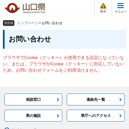
防
ペ
メ
災
ー
ニ
・
メ
災
ジ
ュ
害
ニ
の
ー
組織で探す
情
トップページ
>
お問い合わせ
現在地
ュ
報
先
を
ー
本
頭
飛
お問い合わせ
Other Languages
お気に入り
ページ番号検索
文
で
ば
す
し
検索の仕方
組織で探す
サイトマップで探す
。
て
ブラウザでCookie（クッキー）が使用できる設定になっていな
本
トップページ
い、または、ブラウザがCookie（クッキー）に対応していない
文
ため、お問い合わせフォームをご利用頂けません。
へ
くらし・環境
健康・福祉
相談窓口
連絡先一覧
教育・文化・スポーツ
県の施設
県庁へのアクセス
しごと・産業・観光