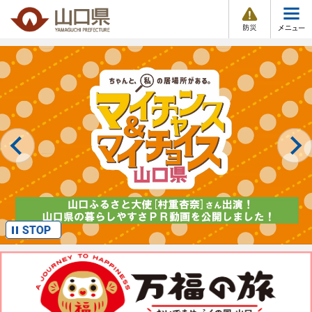
防
ペ
メ
災
ー
ニ
・
メ
災
ジ
ュ
害
ニ
本
の
ー
組織で探す
情
トップページ
文
ュ
報
先
を
ー
頭
飛
Other Languages
お気に入り
くらし・環境
で
ば
す
し
。
て
健康・福祉
本
文
教育・文化・スポーツ
へ
しごと・産業・観光
まちづくり
県政情報