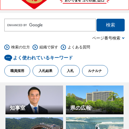
情
報
ページ番号検索
を
検索の仕方
組織で探す
よくある質問
探
よく使われているキーワード
す
職員採用
入札結果
入札
ルナルナ
メ
イ
ン
知事室
県の広報
コ
ン