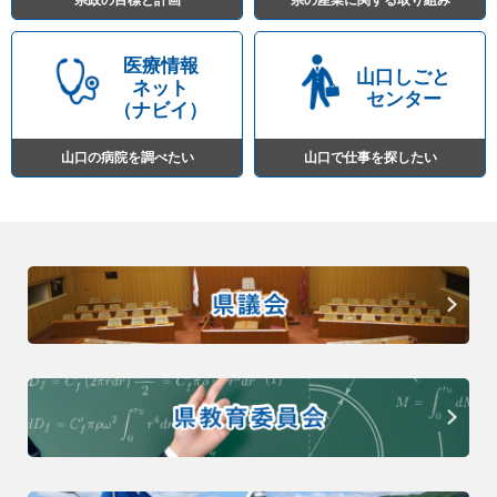
画
や
医療情報
く
山口しごと
ネット
センター
ら
（ナビイ）
し
山口の病院を調べたい
山口で仕事を探したい
に
役
立
関
つ
連
サ
リ
イ
ン
ト
ク