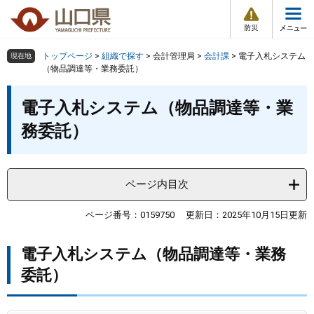
防
ペ
メ
災
ー
ニ
・
メ
災
ジ
ュ
害
ニ
の
ー
組織で探す
情
トップページ
>
組織で探す
>
会計管理局
>
会計課
>
電子入札システム
現在地
ュ
報
先
を
（物品調達等・業務委託）
ー
頭
飛
Other Languages
お気に入り
本
ページ番号検索
で
ば
電子入札システム（物品調達等・業
文
す
し
検索の仕方
組織で探す
サイトマップで探す
務委託）
。
て
本
トップページ
文
へ
ページ内目次
くらし・環境
ページ番号：0159750
更新日：2025年10月15日更新
健康・福祉
電子入札システム（物品調達等・業務
教育・文化・スポーツ
委託）
しごと・産業・観光