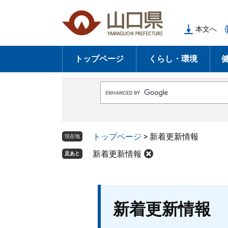
ペ
メ
ー
ニ
本文へ
ジ
ュ
の
ー
トップページ
くらし・環境
先
を
頭
飛
で
ば
G
す
し
o
o
。
て
g
l
本
トップページ
>
新着更新情報
e
現在地
文
カ
ス
新着更新情報
足あと
へ
タ
ム
検
索
本
新着更新情報
文