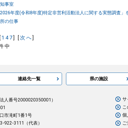
知事室
2026年度(令和8年度)特定非営利活動法人に関する実態調査」
所の仕事
[
147
] [
次へ
]
0件中
連絡先一覧
県の施設
サ
法人番号2000020350001）
こ
501
個
口市滝町1番1号
3-922-3111（代表）
ご