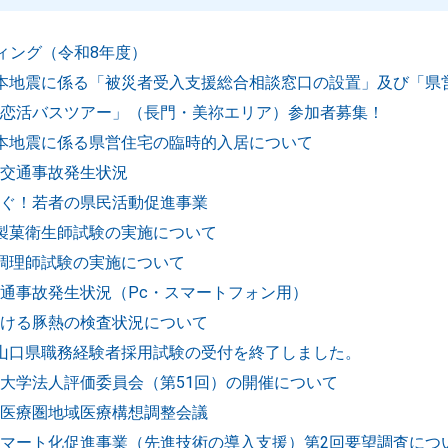
ティング（令和8年度）
本地震に係る「被災者受入支援総合相談窓口の設置」及び「県
恋活バスツアー」（長門・美祢エリア）参加者募集！
本地震に係る県営住宅の臨時的入居について
交通事故発生状況
ぐ！若者の県民活動促進事業
製菓衛生師試験の実施について
調理師試験の実施について
通事故発生状況（Pc・スマートフォン用）
ける豚熱の検査状況について
山口県職務経験者採用試験の受付を終了しました。
大学法人評価委員会（第51回）の開催について
医療圏地域医療構想調整会議
マート化促進事業（先進技術の導入支援）第2回要望調査につ