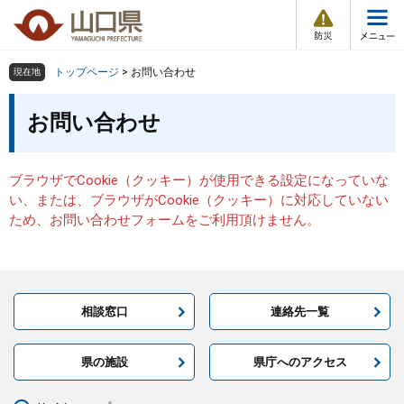
防
ペ
メ
災
ー
ニ
・
メ
災
ジ
ュ
害
ニ
の
ー
組織で探す
情
トップページ
>
お問い合わせ
現在地
ュ
報
先
を
ー
本
頭
飛
お問い合わせ
Other Languages
お気に入り
ページ番号検索
文
で
ば
す
し
検索の仕方
組織で探す
サイトマップで探す
。
て
ブラウザでCookie（クッキー）が使用できる設定になっていな
本
トップページ
い、または、ブラウザがCookie（クッキー）に対応していない
文
ため、お問い合わせフォームをご利用頂けません。
へ
くらし・環境
健康・福祉
相談窓口
連絡先一覧
教育・文化・スポーツ
県の施設
県庁へのアクセス
しごと・産業・観光