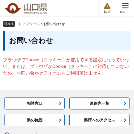
防
ペ
メ
災
ー
ニ
・
メ
災
ジ
ュ
害
ニ
の
ー
組織で探す
情
トップページ
>
お問い合わせ
現在地
ュ
報
先
を
ー
本
頭
飛
お問い合わせ
Other Languages
お気に入り
ページ番号検索
文
で
ば
す
し
検索の仕方
組織で探す
サイトマップで探す
。
て
ブラウザでCookie（クッキー）が使用できる設定になっていな
本
トップページ
い、または、ブラウザがCookie（クッキー）に対応していない
文
ため、お問い合わせフォームをご利用頂けません。
へ
くらし・環境
健康・福祉
相談窓口
連絡先一覧
教育・文化・スポーツ
県の施設
県庁へのアクセス
しごと・産業・観光